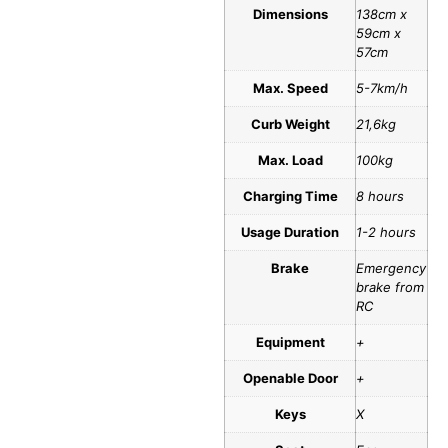
Dimensions
138cm x
59cm x
57cm
Max. Speed
5-7km/h
Curb Weight
21,6kg
Max. Load
100kg
Charging Time
8 hours
Usage Duration
1-2 hours
Brake
Emergency
brake from
RC
Equipment
+
Openable Door
+
Keys
X