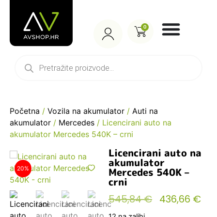
0
Početna
/
Vozila na akumulator
/
Auti na
akumulator
/
Mercedes
/ Licencirani auto na
akumulator Mercedes 540K – crni
Licencirani auto na
akumulator
20%
Mercedes 540K –
crni
545,84
€
436,66
€
12 na zalihi