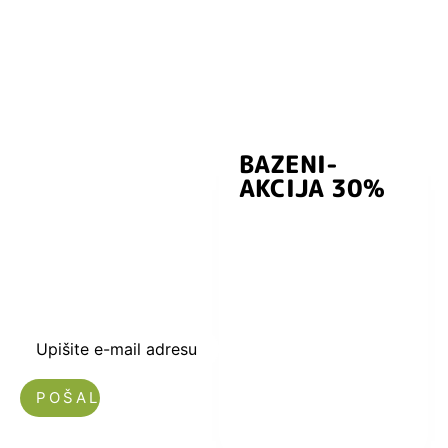
BAZENI-
Prijavite se i
AKCIJA 30%
preuzmite
kuponski kod
dobrodošlice od
-5% i budite u
toku sa novostima
i popustima.
Upišite e-mail adresu
Nećemo vam slati spam!