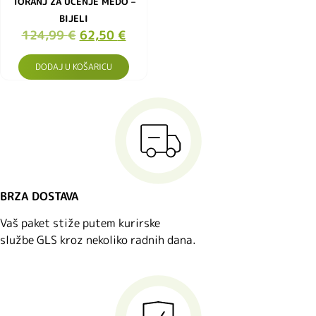
TORANJ ZA UČENJE MEDO –
BIJELI
124,99
€
62,50
€
DODAJ U KOŠARICU
BRZA DOSTAVA
Vaš paket stiže putem kurirske
službe GLS kroz nekoliko radnih dana.