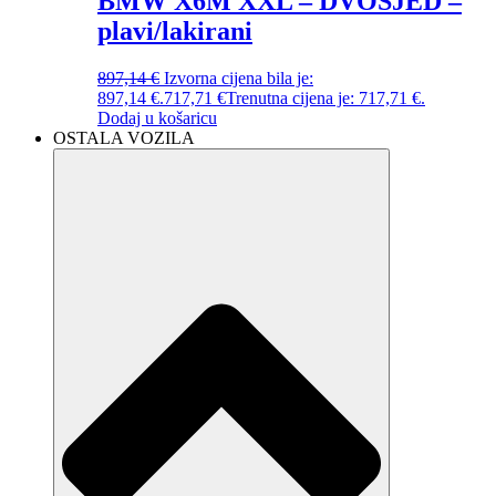
BMW X6M XXL – DVOSJED –
plavi/lakirani
897,14
€
Izvorna cijena bila je:
897,14 €.
717,71
€
Trenutna cijena je: 717,71 €.
Dodaj u košaricu
OSTALA VOZILA