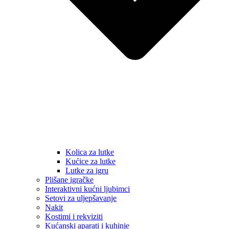
Kolica za lutke
Kućice za lutke
Lutke za igru
Plišane igračke
Interaktivni kućni ljubimci
Setovi za uljepšavanje
Nakit
Kostimi i rekviziti
Kućanski aparati i kuhinje