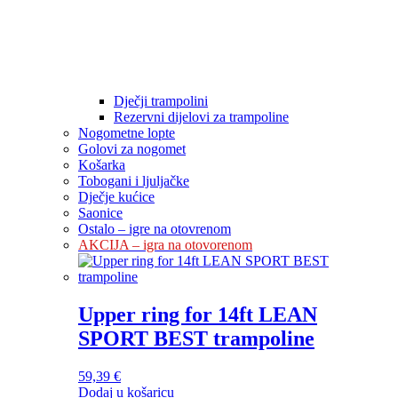
Dječji trampolini
Rezervni dijelovi za trampoline
Nogometne lopte
Golovi za nogomet
Košarka
Tobogani i ljuljačke
Dječje kućice
Saonice
Ostalo – igre na otovrenom
AKCIJA – igra na otovorenom
Upper ring for 14ft LEAN
SPORT BEST trampoline
59,39
€
Dodaj u košaricu