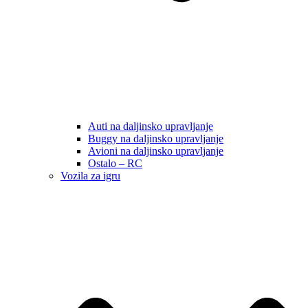
Auti na daljinsko upravljanje
Buggy na daljinsko upravljanje
Avioni na daljinsko upravljanje
Ostalo – RC
Vozila za igru