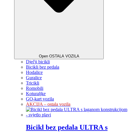
Open OSTALA VOZILA
Dječji bicikli
Bicikli bez pedala
Hodalice
Guralice
Tricikli
Romobili
Koturaljke
GO-kart vozila
AKCIJA – ostala vozila
Bicikl bez pedala ULTRA s