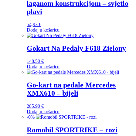
laganom konstrukcijom – svjetlo
plavi
54,93
€
Dodaj u košaricu
Gokart Na Pedały F618 Zielony
148,50
€
Dodaj u košaricu
Go-kart na pedale Mercedes
XMX610 – bijeli
285,90
€
Dodaj u košaricu
-
0
%
Romobil SPORTRIKE – rozi