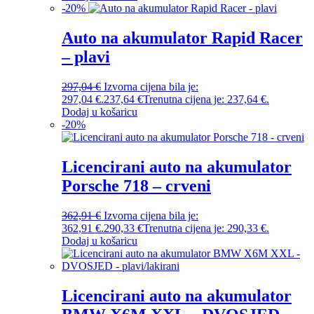
-
20
%
Auto na akumulator Rapid Racer
– plavi
297,04
€
Izvorna cijena bila je:
297,04 €.
237,64
€
Trenutna cijena je: 237,64 €.
Dodaj u košaricu
-
20
%
Licencirani auto na akumulator
Porsche 718 – crveni
362,91
€
Izvorna cijena bila je:
362,91 €.
290,33
€
Trenutna cijena je: 290,33 €.
Dodaj u košaricu
Licencirani auto na akumulator