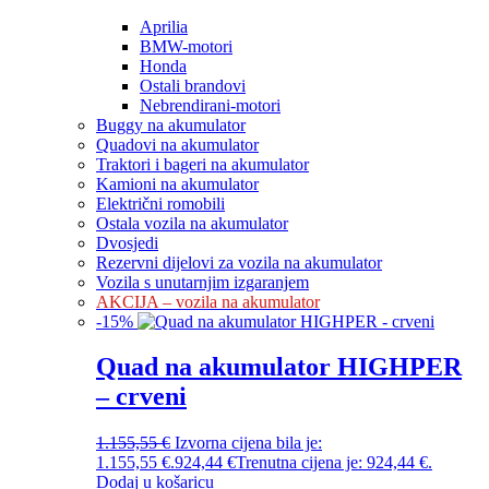
Aprilia
BMW-motori
Honda
Ostali brandovi
Nebrendirani-motori
Buggy na akumulator
Quadovi na akumulator
Traktori i bageri na akumulator
Kamioni na akumulator
Električni romobili
Ostala vozila na akumulator
Dvosjedi
Rezervni dijelovi za vozila na akumulator
Vozila s unutarnjim izgaranjem
AKCIJA – vozila na akumulator
-
15
%
Quad na akumulator HIGHPER
– crveni
1.155,55
€
Izvorna cijena bila je:
1.155,55 €.
924,44
€
Trenutna cijena je: 924,44 €.
Dodaj u košaricu