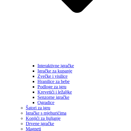
Interaktivne igračke
Igračke za kupanje
Zvečke i visilice
Hranilice za bebe
Podloge za igru
Krevetići i ležaljke
Senzorne igračke
Ogradice
Šatori za igru
Igračke s mjehurićima
Konjići za ljuljanje
Drvene igračke
Magneti