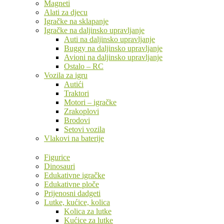
Magneti
Alati za djecu
Igračke na sklapanje
Igračke na daljinsko upravljanje
Auti na daljinsko upravljanje
Buggy na daljinsko upravljanje
Avioni na daljinsko upravljanje
Ostalo – RC
Vozila za igru
Autići
Traktori
Motori – igračke
Zrakoplovi
Brodovi
Setovi vozila
Vlakovi na baterije
Figurice
Dinosauri
Edukativne igračke
Edukativne ploče
Prijenosni dadgeti
Lutke, kućice, kolica
Kolica za lutke
Kućice za lutke