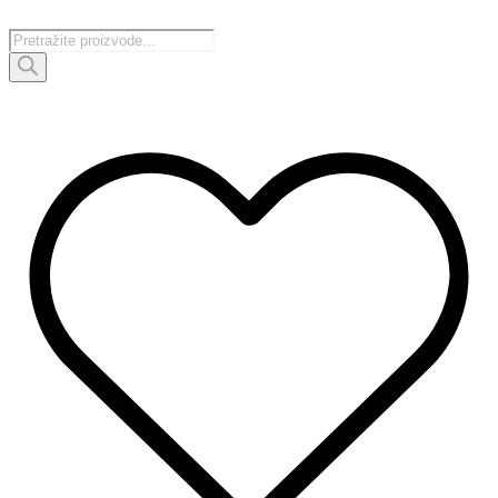
Idi
na
Products
sadržaj
search