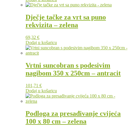
Dječje tačke za vrt sa puno
rekvizita – zelena
69,32
€
Dodaj u košaricu
Vrtni suncobran s podesivim
nagibom 350 x 250cm – antracit
101,71
€
Dodaj u košaricu
Podloga za presađivanje cvijeća
100 x 80 cm – zelena