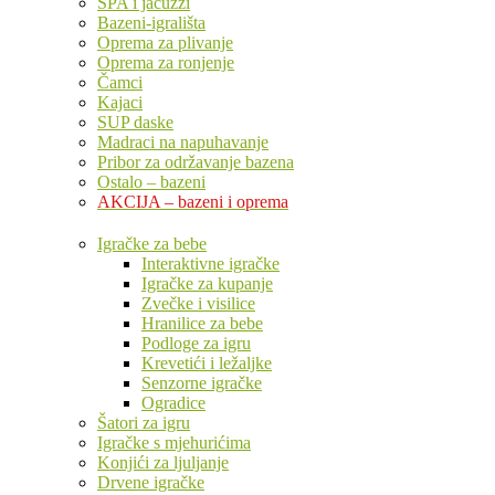
SPA i jacuzzi
Bazeni-igrališta
Oprema za plivanje
Oprema za ronjenje
Čamci
Kajaci
SUP daske
Madraci na napuhavanje
Pribor za održavanje bazena
Ostalo – bazeni
AKCIJA – bazeni i oprema
Igračke za bebe
Interaktivne igračke
Igračke za kupanje
Zvečke i visilice
Hranilice za bebe
Podloge za igru
Krevetići i ležaljke
Senzorne igračke
Ogradice
Šatori za igru
Igračke s mjehurićima
Konjići za ljuljanje
Drvene igračke