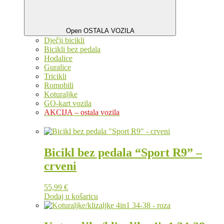
Open OSTALA VOZILA
Dječji bicikli
Bicikli bez pedala
Hodalice
Guralice
Tricikli
Romobili
Koturaljke
GO-kart vozila
AKCIJA – ostala vozila
Bicikl bez pedala “Sport R9” –
crveni
55,99
€
Dodaj u košaricu