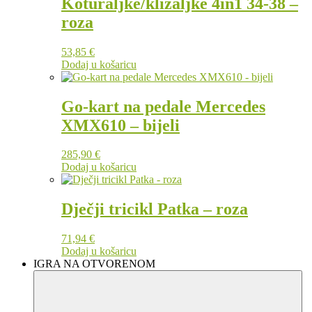
Koturaljke/klizaljke 4in1 34-38 –
roza
53,85
€
Dodaj u košaricu
Go-kart na pedale Mercedes
XMX610 – bijeli
285,90
€
Dodaj u košaricu
Dječji tricikl Patka – roza
71,94
€
Dodaj u košaricu
IGRA NA OTVORENOM