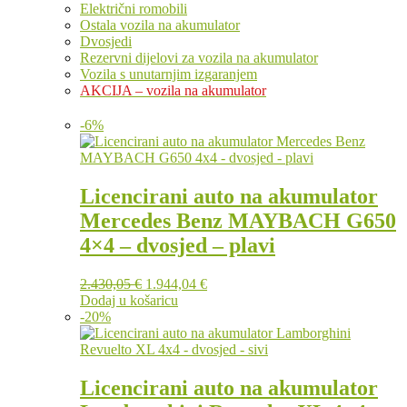
Električni romobili
Ostala vozila na akumulator
Dvosjedi
Rezervni dijelovi za vozila na akumulator
Vozila s unutarnjim izgaranjem
AKCIJA – vozila na akumulator
-
6
%
Licencirani auto na akumulator
Mercedes Benz MAYBACH G650
4×4 – dvosjed – plavi
Izvorna
Trenutna
2.430,05
€
1.944,04
€
cijena
cijena
Dodaj u košaricu
bila
je:
-
20
%
je:
1.944,04 €.
2.430,05 €.
Licencirani auto na akumulator