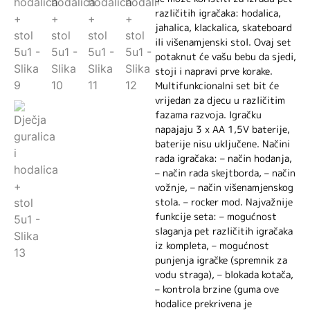
različitih igračaka: hodalica,
jahalica, klackalica, skateboard
ili višenamjenski stol. Ovaj set
potaknut će vašu bebu da sjedi,
stoji i napravi prve korake.
Multifunkcionalni set bit će
vrijedan za djecu u različitim
fazama razvoja. Igračku
napajaju 3 x AA 1,5V baterije,
baterije nisu uključene. Načini
rada igračaka: – način hodanja,
– način rada skejtborda, – način
vožnje, – način višenamjenskog
stola. – rocker mod. Najvažnije
funkcije seta: – mogućnost
slaganja pet različitih igračaka
iz kompleta, – mogućnost
punjenja igračke (spremnik za
vodu straga), – blokada kotača,
– kontrola brzine (guma ove
hodalice prekrivena je