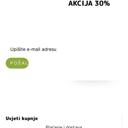
AKCIJA 30%
preuzmite
kuponski kod
dobrodošlice od
-5% i budite u
toku sa novostima
i popustima.
Upišite e-mail adresu
Nećemo vam slati spam!
Uvjeti kupnje
Plaćanje i dostava