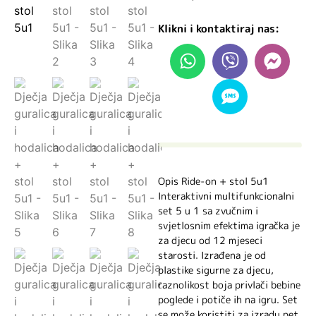
Klikni i kontaktiraj nas:
Opis Ride-on + stol 5u1
Interaktivni multifunkcionalni
set 5 u 1 sa zvučnim i
svjetlosnim efektima igračka je
za djecu od 12 mjeseci
starosti. Izrađena je od
plastike sigurne za djecu,
raznolikost boja privlači bebine
poglede i potiče ih na igru. Set
se može koristiti za izradu pet