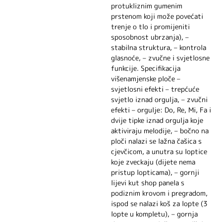
protukliznim gumenim
prstenom koji može povećati
trenje o tlo i promijeniti
sposobnost ubrzanja), –
stabilna struktura, – kontrola
glasnoće, – zvučne i svjetlosne
funkcije. Specifikacija
višenamjenske ploče –
svjetlosni efekti – trepćuće
svjetlo iznad orgulja, – zvučni
efekti – orgulje: Do, Re, Mi, Fa i
dvije tipke iznad orgulja koje
aktiviraju melodije, – bočno na
ploči nalazi se lažna čašica s
cjevčicom, a unutra su loptice
koje zveckaju (dijete nema
pristup lopticama), – gornji
lijevi kut shop panela s
podiznim krovom i pregradom,
ispod se nalazi koš za lopte (3
lopte u kompletu), – gornja