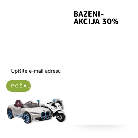
BAZENI-
Prijavite se i
AKCIJA 30%
preuzmite
kuponski kod
dobrodošlice od
-5% i budite u
toku sa novostima
i popustima.
Upišite e-mail adresu
Nećemo vam slati spam!