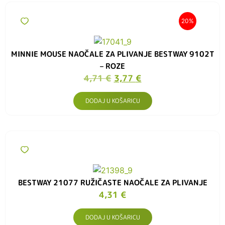
20%
MINNIE MOUSE NAOČALE ZA PLIVANJE BESTWAY 9102T
– ROZE
4,71
€
3,77
€
DODAJ U KOŠARICU
BESTWAY 21077 RUŽIČASTE NAOČALE ZA PLIVANJE
4,31
€
DODAJ U KOŠARICU