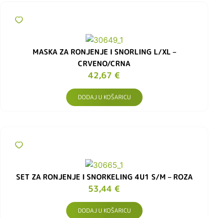
MASKA ​​ZA RONJENJE I SNORLING L/XL –
CRVENO/CRNA
42,67
€
DODAJ U KOŠARICU
SET ZA RONJENJE I SNORKELING 4U1 S/M – ROZA
53,44
€
DODAJ U KOŠARICU