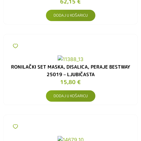
62,15
€
DODAJ U KOŠARICU
RONILAČKI SET MASKA, DISALICA, PERAJE BESTWAY
25019 – LJUBIČASTA
15,80
€
DODAJ U KOŠARICU