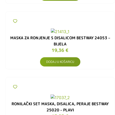
MASKA ZA RONJENJE S DISALICOM BESTWAY 24053 –
BIJELA
19,36
€
DODAJ U KOŠARICU
RONILAČKI SET MASKA, DISALICA, PERAJE BESTWAY
25020 – PLAVI