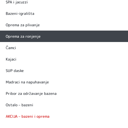
SPA i jacuzzi
Bazeni-igrališta
Oprema za plivanje
Oprema za ronjenje
Čamci
Kajaci
SUP daske
Madraci na napuhavanje
Pribor za održavanje bazena
Ostalo – bazeni
AKCIJA – bazeni i oprema