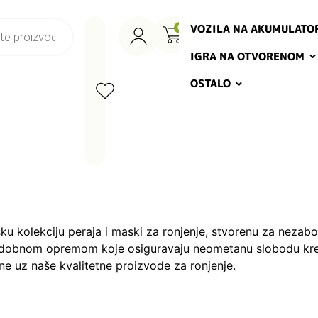
VOZILA NA AKUMULATO
0
IGRA NA OTVORENOM
OSTALO
sku kolekciju peraja i maski za ronjenje, stvorenu za neza
udobnom opremom koje osiguravaju neometanu slobodu kreta
ne uz naše kvalitetne proizvode za ronjenje.