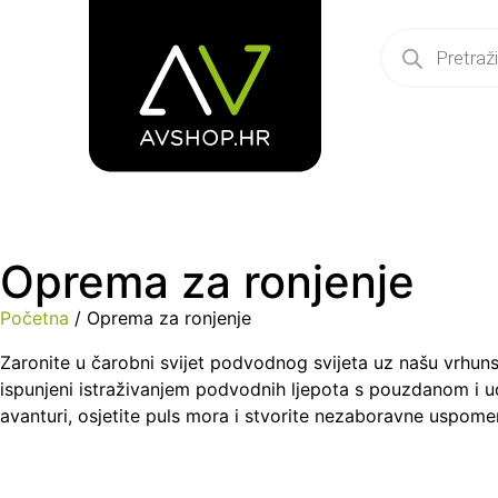
Oprema za ronjenje
Početna
/ Oprema za ronjenje
Zaronite u čarobni svijet podvodnog svijeta uz našu vrhun
ispunjeni istraživanjem podvodnih ljepota s pouzdanom i 
avanturi, osjetite puls mora i stvorite nezaboravne uspome