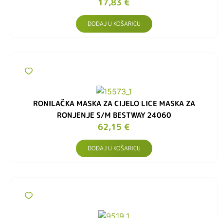
17,83
€
DODAJ U KOŠARICU
RONILAČKA MASKA ​​ZA CIJELO LICE MASKA ZA
RONJENJE S/M BESTWAY 24060
62,15
€
DODAJ U KOŠARICU