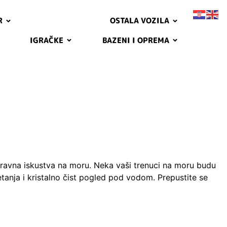
R
OSTALA VOZILA
IGRAČKE
BAZENI I OPREMA
boravna iskustva na moru. Neka vaši trenuci na moru budu
nja i kristalno čist pogled pod vodom. Prepustite se