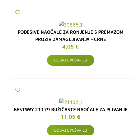
PODESIVE NAOČALE ZA RONJENJE S PREMAZOM
PROZIV ZAMAGLJIVANJA – CRNE
4,05
€
DODAJ U KOŠARICU
BESTWAY 21179 RUŽIČASTE NAOČALE ZA PLIVANJE
11,05
€
DODAJ U KOŠARICU