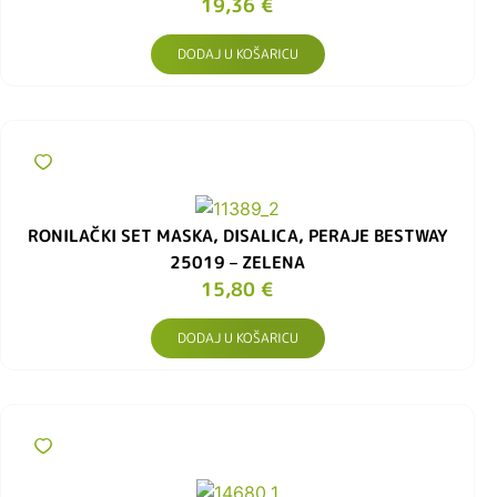
19,36
€
DODAJ U KOŠARICU
RONILAČKI SET MASKA, DISALICA, PERAJE BESTWAY
25019 – ZELENA
15,80
€
DODAJ U KOŠARICU