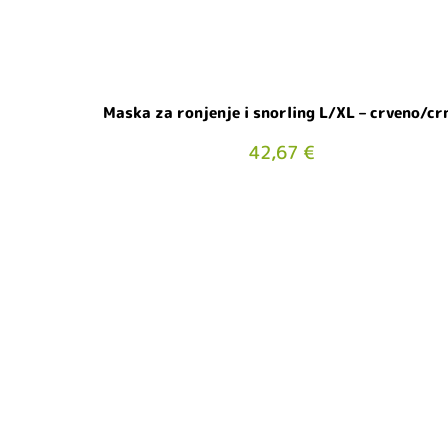
Maska ​​za ronjenje i snorling L/XL – crveno/cr
42,67
€