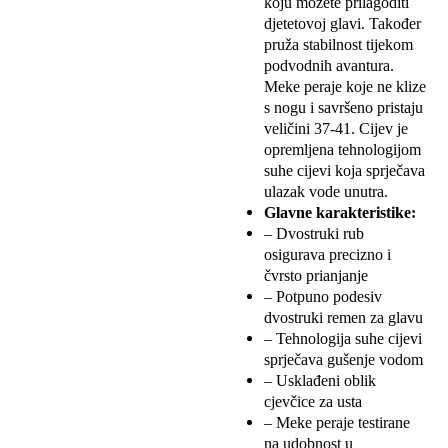
koju možete prilagoditi
djetetovoj glavi. Također
pruža stabilnost tijekom
podvodnih avantura.
Meke peraje koje ne klize
s nogu i savršeno pristaju
veličini 37-41. Cijev je
opremljena tehnologijom
suhe cijevi koja sprječava
ulazak vode unutra.
Glavne karakteristike:
– Dvostruki rub
osigurava precizno i ​​
čvrsto prianjanje
– Potpuno podesiv
dvostruki remen za glavu
– Tehnologija suhe cijevi
sprječava gušenje vodom
– Usklađeni oblik
cjevčice za usta
– Meke peraje testirane
na udobnost u