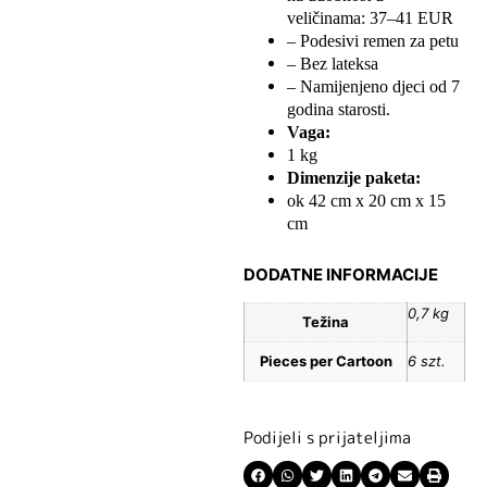
veličinama: 37–41 EUR
– Podesivi remen za petu
– Bez lateksa
– Namijenjeno djeci od 7
godina starosti.
Vaga:
1 kg
Dimenzije paketa:
ok 42 cm x 20 cm x 15
cm
DODATNE INFORMACIJE
0,7 kg
Težina
Pieces per Cartoon
6 szt.
Podijeli s prijateljima