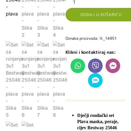
DODAJ U KOŠARICU
Oznaka proizvoda: lt_14951
Klikni i kontaktiraj nas:
Dječji ronilački set
Plava maska, peraje,
cijev Bestway 25046