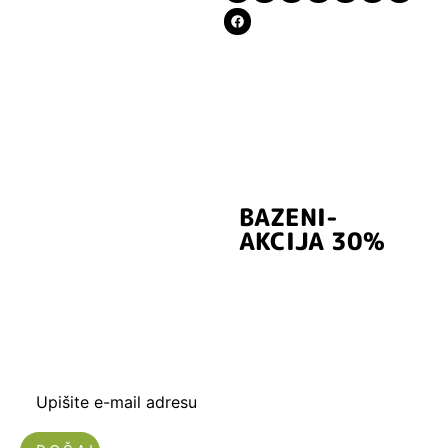
BAZENI-
Prijavite se i
AKCIJA 30%
preuzmite
kuponski kod
dobrodošlice od
-5% i budite u
toku sa novostima
i popustima.
Upišite e-mail adresu