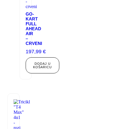
GO-
KART
FULL
AHEAD
AIR
–
CRVENI
197,99
€
DODAJ U
KOŠARICU