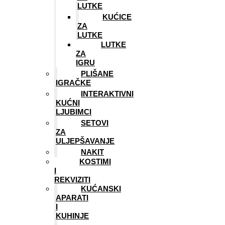
LUTKE
KUĆICE
ZA
LUTKE
LUTKE
ZA
IGRU
PLIŠANE
IGRAČKE
INTERAKTIVNI
KUĆNI
LJUBIMCI
SETOVI
ZA
ULJEPŠAVANJE
NAKIT
KOSTIMI
I
REKVIZITI
KUĆANSKI
APARATI
I
KUHINJE