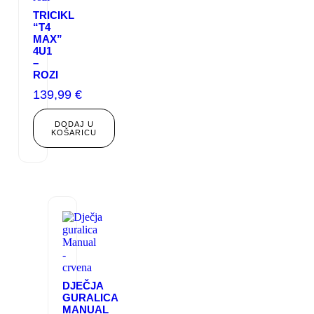
TRICIKL
“T4
MAX”
4U1
–
ROZI
139,99
€
DODAJ U
KOŠARICU
DJEČJA
GURALICA
MANUAL