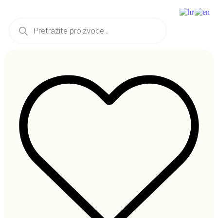
Idi
na
Products
sadržaj
search