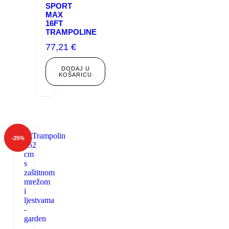
SPORT
MAX
16FT
TRAMPOLINE
77,21
€
DODAJ U
KOŠARICU
-
25
%