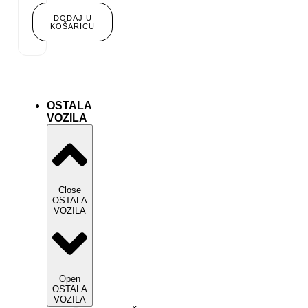
cijena
Trenutna
bila
cijena
DODAJ U
KOŠARICU
je:
je:
460,43 €.
368,35 €.
OSTALA
VOZILA
Close
OSTALA
VOZILA
Open
OSTALA
VOZILA