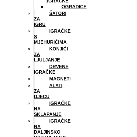
IGRAČKE
OGRADICE
ŠATORI
ZA
IGRU
IGRAČKE
S
MJEHURIĆIMA
KONJIĆI
ZA
LJULJANJE
DRVENE
IGRAČKE
MAGNETI
ALATI
ZA
DJECU
IGRAČKE
NA
SKLAPANJE
IGRAČKE
NA
DALJINSKO