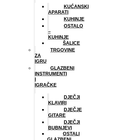
KUĆANSKI
APARATI
KUHINJE
OSTALO
–
KUHINJE
ŠALICE
TRGOVINE
ZA
IGRU
GLAZBENI
INSTRUMENTI
I
IGRAČKE
DJEČJI
KLAVIRI
DJEČJE
GITARE
DJEČJI
BUBNJEVI
OSTALI
GLAZBENI