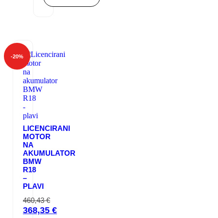
742,65 €.
594,12 €.
-
20
%
LICENCIRANI
MOTOR
NA
AKUMULATOR
BMW
R18
–
PLAVI
460,43
€
Izvorna
368,35
€