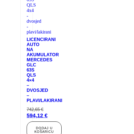
LICENCIRANI
AUTO
NA
AKUMULATOR
MERCEDES
GLC
63S
QLS
4×4
–
DVOSJED
–
PLAVI/LAKIRANI
742,65
€
Izvorna
594,12
€
cijena
Trenutna
bila
cijena
DODAJ U
KOŠARICU
je:
je: