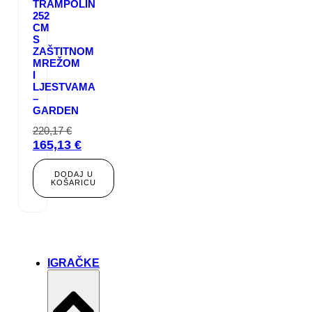
TRAMPOLIN
252
CM
S
ZAŠTITNOM
MREŽOM
I
LJESTVAMA
–
GARDEN
220,17
€
Izvorna
165,13
€
cijena
Trenutna
bila
cijena
DODAJ U
KOŠARICU
je:
je:
220,17 €.
165,13 €.
IGRAČKE