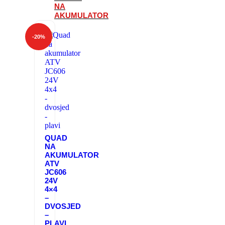
NA
AKUMULATOR
-
20
%
QUAD
NA
AKUMULATOR
ATV
JC606
24V
4×4
–
DVOSJED
–
PLAVI