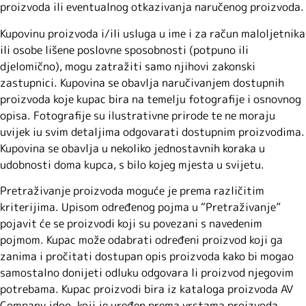
proizvoda ili eventualnog otkazivanja naručenog proizvoda.
Kupovinu proizvoda i/ili usluga u ime i za račun maloljetnika
ili osobe lišene poslovne sposobnosti (potpuno ili
djelomično), mogu zatražiti samo njihovi zakonski
zastupnici. Kupovina se obavlja naručivanjem dostupnih
proizvoda koje kupac bira na temelju fotografije i osnovnog
opisa. Fotografije su ilustrativne prirode te ne moraju
uvijek iu svim detaljima odgovarati dostupnim proizvodima.
Kupovina se obavlja u nekoliko jednostavnih koraka u
udobnosti doma kupca, s bilo kojeg mjesta u svijetu.
Pretraživanje proizvoda moguće je prema različitim
kriterijima. Upisom određenog pojma u “Pretraživanje”
pojavit će se proizvodi koji su povezani s navedenim
pojmom. Kupac može odabrati određeni proizvod koji ga
zanima i pročitati dostupan opis proizvoda kako bi mogao
samostalno donijeti odluku odgovara li proizvod njegovim
potrebama. Kupac proizvodi bira iz kataloga proizvoda AV
Company jdoo. koji je uređen prema vrstama proizvoda.