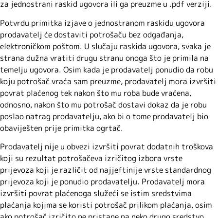
za jednostrani raskid ugovora ili ga preuzme u .pdf verziji.
Potvrdu primitka izjave o jednostranom raskidu ugovora
prodavatelj će dostaviti potrošaču bez odgađanja,
elektroničkom poštom. U slučaju raskida ugovora, svaka je
strana dužna vratiti drugu stranu onoga što je primila na
temelju ugovora. Osim kada je prodavatelj ponudio da robu
koju potrošač vraća sam preuzme, prodavatelj mora izvršiti
povrat plaćenog tek nakon što mu roba bude vraćena,
odnosno, nakon što mu potrošač dostavi dokaz da je robu
poslao natrag prodavatelju, ako bi o tome prodavatelj bio
obaviješten prije primitka ogrtač.
Prodavatelj nije u obvezi izvršiti povrat dodatnih troškova
koji su rezultat potrošačeva izričitog izbora vrste
prijevoza koji je različit od najjeftinije vrste standardnog
prijevoza koji je ponudio prodavatelju. Prodavatelj mora
izvršiti povrat plaćenoga služeći se istim sredstvima
plaćanja kojima se koristi potrošač prilikom plaćanja, osim
ako potrošač izričito ne pristane na neko drugo sredstvo