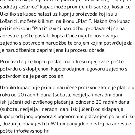
sadržaj košarice“ kupac može promijeniti sadržaj košarice.
Ukoliko se kupac nalazi uz kupnju proizvoda koji su u
košarici, možete kliknuti na ikonu „Plati“. Nakon što kupac
pritisne ikonu “Plati” izvrši narudžbu, prodavatelj će na
adresu e-pošte poslati kupca Opće uvjete poslovanja
zajedno s potvrdom narudžbe te brojem kojim potvrđuje da
je narudžbenica zaprimljena iu procesu obrade.
Prodavatelj će kupcu poslati na adresu njegove e-pošte
potvrdu o sklopljenom kupoprodajnom ugovoru zajedno s
potvrdom da je paket poslan.
Ukoliko kupac nije primio naručene proizvode koje je platio u
roku od 20 radnih dana (subota, nedjelja i neradni dani
isključeni) od izvršenog plaćanja, odnosno 20 radnih dana
(subota, nedjelja i neradni dani isključeni) od sklapanja
kupoprodajnog ugovora s ugovorenim plaćanjem po primitku
, dužan je obavijestiti AV Company jdoo o istoj na adresu e-
pošte info@avshop.hr.