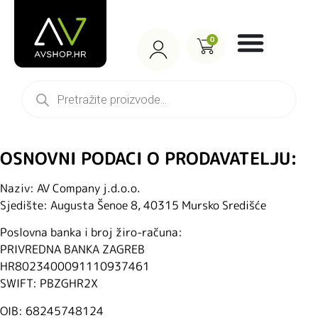
0
OSNOVNI PODACI O PRODAVATELJU:
Naziv: AV Company j.d.o.o.
Sjedište: Augusta Šenoe 8, 40315 Mursko Središće
Poslovna banka i broj žiro-računa:
PRIVREDNA BANKA ZAGREB
HR8023400091110937461
SWIFT: PBZGHR2X
OIB: 68245748124