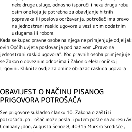
neke druge usluge, odnosno isporuči i neku drugu robu
osim one koja je potrebna za obavljanje hitnih
popravaka ili poslova održavanja, potrošač ima pravo
na jednostrani raskid ugovora u vezi s tim dodatnim
uslugama ili robom.
Kada se kupac pravne osobe na njega ne primjenjuje odjeljak
ovih Općih uvjeta poslovanja pod nazivom „Pravo na
jednostrani raskid ugovora“. Kod pravnih osoba primjenjuje
se Zakon o obveznim odnosima i Zakon o elektroničkoj
trgovini. Kliknite ovdje za online obrazac raskida ugovora
OBAVIJEST O NAČINU PISANOG
PRIGOVORA POTROŠAČA
Sve prigovore sukladno članku 10. Zakona o zaštiti
potrošača, potrošač može poslati putem pošte na adresu AV
Company jdoo, Augusta Šenoe 8, 40315 Mursko Središće ,