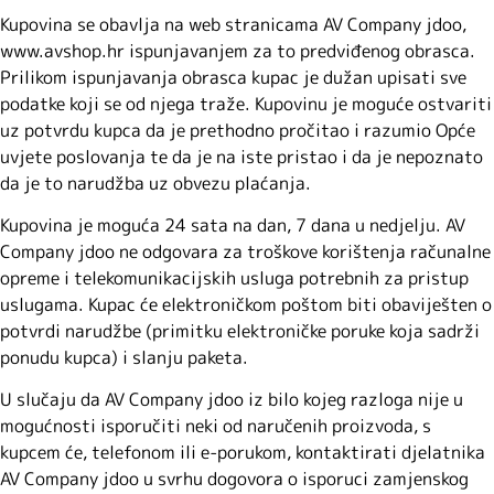
Kupovina se obavlja na web stranicama AV Company jdoo,
www.avshop.hr ispunjavanjem za to predviđenog obrasca.
Prilikom ispunjavanja obrasca kupac je dužan upisati sve
podatke koji se od njega traže. Kupovinu je moguće ostvariti
uz potvrdu kupca da je prethodno pročitao i razumio Opće
uvjete poslovanja te da je na iste pristao i da je nepoznato
da je to narudžba uz obvezu plaćanja.
Kupovina je moguća 24 sata na dan, 7 dana u nedjelju. AV
Company jdoo ne odgovara za troškove korištenja računalne
opreme i telekomunikacijskih usluga potrebnih za pristup
uslugama. Kupac će elektroničkom poštom biti obaviješten o
potvrdi narudžbe (primitku elektroničke poruke koja sadrži
ponudu kupca) i slanju paketa.
U slučaju da AV Company jdoo iz bilo kojeg razloga nije u
mogućnosti isporučiti neki od naručenih proizvoda, s
kupcem će, telefonom ili e-porukom, kontaktirati djelatnika
AV Company jdoo u svrhu dogovora o isporuci zamjenskog