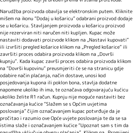
Narudžba proizvoda obavlja se elektronskim putem. Kliknite
mišem na ikonu “Dodaj u košaricu” odabrani proizvod dodaje
se u košaricu. Stavljanjem proizvoda u košaricu proizvod
nije rezerviran niti naručen niti kupljen. Kupac može
nastaviti dodavati proizvode klikom na „Nastavi kupovati“
ili izvršiti pregled košarice klikom na „Pregled košarice“ ili
završiti proces odabira proizvoda klikom na „Dovrši
kupnju“. Kada kupac završi proces odabira proizvoda klikom
na “Dovrši kupovinu“ preusmjeriti će se na stranicu gdje
odabire način plaćanja, način dostave, unosi kod
posjedovanja kupona ili poklon bona, stavlja dodatne
napomene ukoliko ih ima, te označava odgovarajuću kućicu
ukoliko želite R1 račun. Kupnju nije moguće nastaviti bez
označavanja kućice “Slažem se s Općim uvjetima
poslovanja” čijim označavanjem kupac potvrđuje da je
pročitao i razumio ove Opće uvjete poslovanja te da se sa
istima slaže i označavanjem kućice “Upoznat sam s tim da
narudžba uključuje obvezu plaćanja”. Klikom na „Promijeni