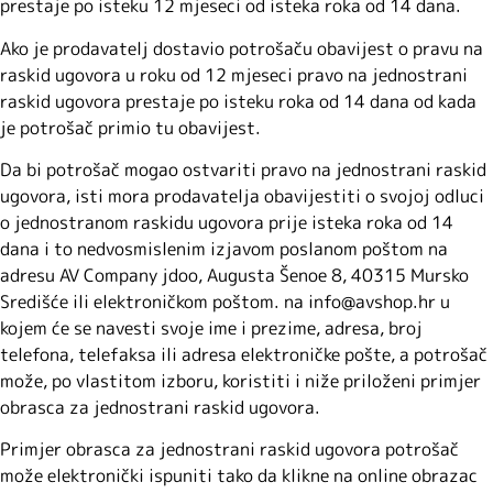
prestaje po isteku 12 mjeseci od isteka roka od 14 dana.
Ako je prodavatelj dostavio potrošaču obavijest o pravu na
raskid ugovora u roku od 12 mjeseci pravo na jednostrani
raskid ugovora prestaje po isteku roka od 14 dana od kada
je potrošač primio tu obavijest.
Da bi potrošač mogao ostvariti pravo na jednostrani raskid
ugovora, isti mora prodavatelja obavijestiti o svojoj odluci
o jednostranom raskidu ugovora prije isteka roka od 14
dana i to nedvosmislenim izjavom poslanom poštom na
adresu AV Company jdoo, Augusta Šenoe 8, 40315 Mursko
Središće ili elektroničkom poštom. na info@avshop.hr u
kojem će se navesti svoje ime i prezime, adresa, broj
telefona, telefaksa ili adresa elektroničke pošte, a potrošač
može, po vlastitom izboru, koristiti i niže priloženi primjer
obrasca za jednostrani raskid ugovora.
Primjer obrasca za jednostrani raskid ugovora potrošač
može elektronički ispuniti tako da klikne na online obrazac