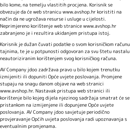
bilo kome, na temelju vlastitih procjena. Korisnik se
obvezuje da će web stranicu www.avshop.hr koristiti na
način da ne ugrožava resurse i usluge u cijelosti.
Neprimjereno korištenje web stranice www.avshop.hr
zabranjeno je i rezultira ukidanjem pristupa istoj.
Korisnik je dužan čuvati podatke o svom korisničkom računu
tajnima, te je u potpunosti odgovoran za svu štetu nastalu
neautoriziranim korištenjem svog korisničkog računa.
AV Company jdoo zadržava pravo u bilo kojem trenutku
izmijeniti ili dopuniti Opće uvjete poslovanja. Promjene
stupaju na snagu danom objave na web stranici
www.avshop.hr. Nastavak pristupa web stranici ili
korištenje bilo kojeg dijela njezinog sadržaja smatrat će se
pristankom na izmijenjene ili dopunjene Opće uvjete
poslovanja. AV Company jdoo savjetuje periodično
provjeravanje Općih uvjeta poslovanja radi upoznavanja s
eventualnim promjenama.