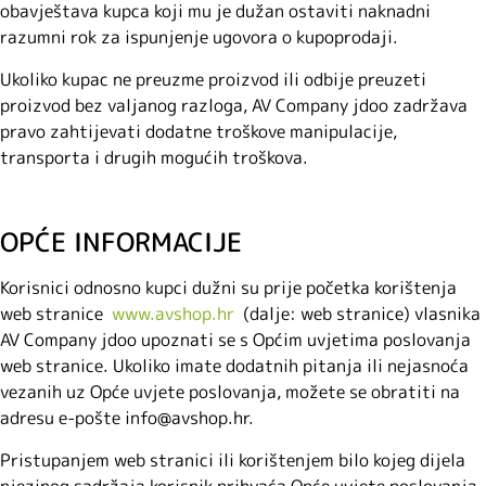
obavještava kupca koji mu je dužan ostaviti naknadni
razumni rok za ispunjenje ugovora o kupoprodaji.
Ukoliko kupac ne preuzme proizvod ili odbije preuzeti
proizvod bez valjanog razloga, AV Company jdoo zadržava
pravo zahtijevati dodatne troškove manipulacije,
transporta i drugih mogućih troškova.
OPĆE INFORMACIJE
Korisnici odnosno kupci dužni su prije početka korištenja
web stranice
www.avshop.hr
(dalje: web stranice) vlasnika
AV Company jdoo upoznati se s Općim uvjetima poslovanja
web stranice. Ukoliko imate dodatnih pitanja ili nejasnoća
vezanih uz Opće uvjete poslovanja, možete se obratiti na
adresu e-pošte info@avshop.hr.
Pristupanjem web stranici ili korištenjem bilo kojeg dijela
njezinog sadržaja korisnik prihvaća Opće uvjete poslovanja