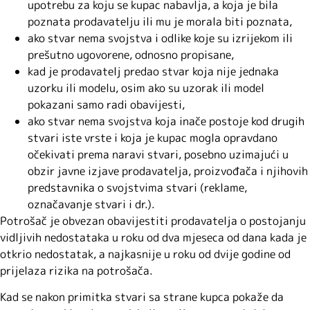
upotrebu za koju se kupac nabavlja, a koja je bila
poznata prodavatelju ili mu je morala biti poznata,
ako stvar nema svojstva i odlike koje su izrijekom ili
prešutno ugovorene, odnosno propisane,
kad je prodavatelj predao stvar koja nije jednaka
uzorku ili modelu, osim ako su uzorak ili model
pokazani samo radi obavijesti,
ako stvar nema svojstva koja inače postoje kod drugih
stvari iste vrste i koja je kupac mogla opravdano
očekivati prema naravi stvari, posebno uzimajući u
obzir javne izjave prodavatelja, proizvođača i njihovih
predstavnika o svojstvima stvari (reklame,
označavanje stvari i dr.).
Potrošač je obvezan obavijestiti prodavatelja o postojanju
vidljivih nedostataka u roku od dva mjeseca od dana kada je
otkrio nedostatak, a najkasnije u roku od dvije godine od
prijelaza rizika na potrošača.
Kad se nakon primitka stvari sa strane kupca pokaže da