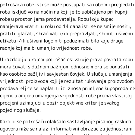
potrošača robe isti se može postupati sa robom i pregledati
robu isključivo na način na koji je to uobičajeno pri kupnji
robe u prostorijama prodavatelja. Robu koju kupac
namjerava vratiti u roku od 14 dana isti se ne smije nositi,
pratiti, glačati, skraćivati i/ili prepravljati, skinuti ušivenu
etiketu i/ili ušiveni logo niti poduzimati bilo koje druge
radnje kojima bi umanjio vrijednost robe.
U razdoblju u kojem potrošač ostvaruje pravo povrata robu
mora čuvati s dužnom pažnjom odnosno mora se ponašati
kao osobito pažljiv i savjestan čovjek. U slučaju umanjenja
vrijednosti proizvoda koji je rezultat rukovanja proizvodom
prodavatelj će se naplatiti iz iznosa primljene kupoprodajne
cijene u omjeru umanjenja vrijednosti robe prema vlastitoj
procjeni uzimajući u obzir objektivne kriterije svakog
pojedinog slučaja.
Kako bi se potrošaču olakšalo sastavljanje pisanog raskida
ugovora niže se nalazi informativni obrazac za jednostrani