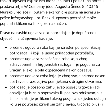
raskid ugovora koji se isti može ispuniti i poslati na adresu
prodavatelja AV Company jdoo, Augusta Šenoe 8, 40315
Mursko Središće ili putem elektroničke pošte na adresu e-
pošte info@avshop. .hr. Raskid ugovora potrošač može
popuniti klikom na link gore naznačen.
Pravo na raskid ugovora o kupoprodaji nije dopušteno u
sljedećim slučajevima kada je:
predmet ugovora roba koji je izrađen po specifikaciji
potrošača ili koji je jasno prilagođen potrošaču,
predmet ugovora zapečaćena roba koja zbog
zdravstvenih ili higijenskih razloga nije pogodna za
vraćanje, ako je bila otpečaćena nakon dostave,
predmet ugovora roba koja je zbog svoje prirode nakon
dostave nerazdvojivo pomiješana s drugim stvarima,
potrošač je posebno zahtijevao posjet trgovca radi
obavljanja hitnih popravaka ili poslova održavanja, s
time da ako je prilikom takvog posjeta, uz jednu uslugu
koju je potrošač izrijekom zahtijevao, trgovac pruži i