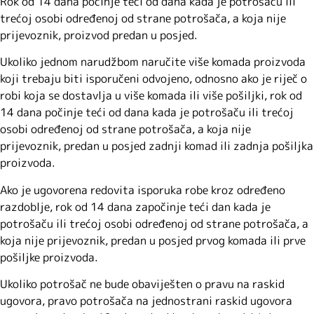
Rok od 14 dana počinje teći od dana kada je potrošaču ili
trećoj osobi određenoj od strane potrošača, a koja nije
prijevoznik, proizvod predan u posjed.
Ukoliko jednom narudžbom naručite više komada proizvoda
koji trebaju biti isporučeni odvojeno, odnosno ako je riječ o
robi koja se dostavlja u više komada ili više pošiljki, rok od
14 dana počinje teći od dana kada je potrošaču ili trećoj
osobi određenoj od strane potrošača, a koja nije
prijevoznik, predan u posjed zadnji komad ili zadnja pošiljka
proizvoda.
Ako je ugovorena redovita isporuka robe kroz određeno
razdoblje, rok od 14 dana započinje teći dan kada je
potrošaču ili trećoj osobi određenoj od strane potrošača, a
koja nije prijevoznik, predan u posjed prvog komada ili prve
pošiljke proizvoda.
Ukoliko potrošač ne bude obaviješten o pravu na raskid
ugovora, pravo potrošača na jednostrani raskid ugovora