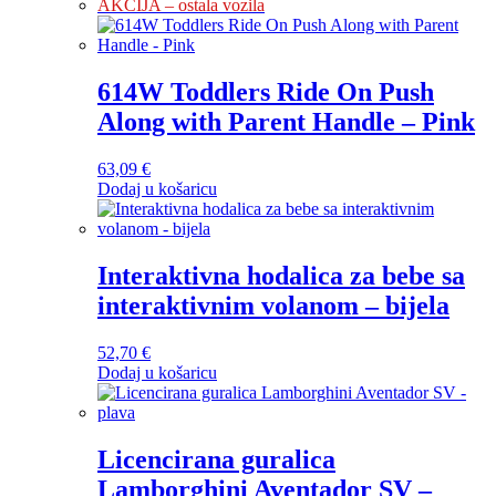
AKCIJA – ostala vozila
614W Toddlers Ride On Push
Along with Parent Handle – Pink
63,09
€
Dodaj u košaricu
Interaktivna hodalica za bebe sa
interaktivnim volanom – bijela
52,70
€
Dodaj u košaricu
Licencirana guralica
Lamborghini Aventador SV –