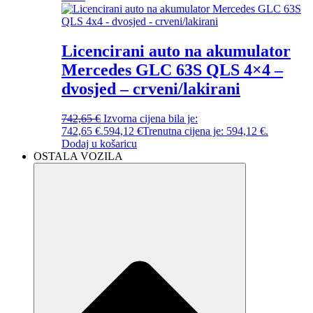
Licencirani auto na akumulator
Mercedes GLC 63S QLS 4×4 –
dvosjed – crveni/lakirani
742,65
€
Izvorna cijena bila je:
742,65 €.
594,12
€
Trenutna cijena je: 594,12 €.
Dodaj u košaricu
OSTALA VOZILA