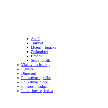
Autići
Traktori
Motori – igračke
Zrakoplovi
Brodovi
Setovi vozila
Vlakovi na baterije
Figurice
Dinosauri
Edukativne igračke
Edukativne ploče
Prijenosni dadgeti
Lutke, kućice, kolica