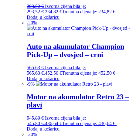
293,52
€
Izvorna cijena bila je:
293,52 €.
234,82
€
Trenutna cijena je: 234,82 €.
Dodaj u košaricu
-
20
%
Auto na akumulator Champion
Pick-Up – dvosjed – crni
565,63
€
Izvorna cijena bila je:
565,63 €.
452,50
€
Trenutna cijena je: 452,50 €.
Dodaj u košaricu
-
9
%
Motor na akumulator Retro 23 –
plavi
545,80
€
Izvorna cijena bila je:
545,80 €.
436,64
€
Trenutna cijena je: 436,64 €.
Dodaj u košaricu
-
20
%