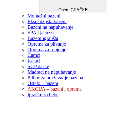
Open IGRAČKE
Montažni bazeni
Ekspanzijski bazeni
Bazeni na napuhavanje
SPA i jacuzzi
Bazeni-igrališta
Oprema za plivanje
Oprema za ronjenje
Čamci
Kajaci
SUP daske
Madraci na napuhavanje
Pribor za održavanje bazena
Ostalo – bazeni
AKCIJA – bazeni i oprema
Igračke za bebe