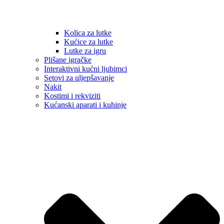
Kolica za lutke
Kućice za lutke
Lutke za igru
Plišane igračke
Interaktivni kućni ljubimci
Setovi za uljepšavanje
Nakit
Kostimi i rekviziti
Kućanski aparati i kuhinje