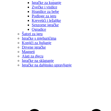
Igračke za kupanje
Zvečke i visilice
Hranilice za bebe
Podloge za igru
Krevetići i ležaljke
Senzorne igračke
Ogradice
Šatori za igru
Igračke s mjehurićima
Konjići za ljuljanje
Drvene igračke
Magneti
Alati za djecu
Igračke na sklapanje
Igračke na daljinsko upravljanje