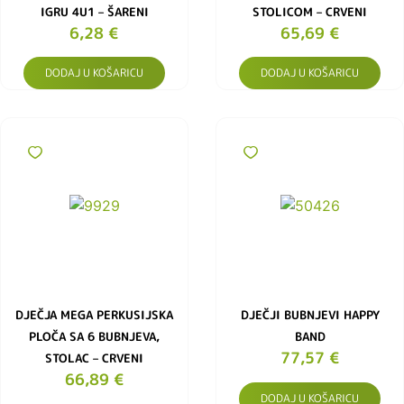
IGRU 4U1 – ŠARENI
STOLICOM – CRVENI
6,28
€
65,69
€
DODAJ U KOŠARICU
DODAJ U KOŠARICU
DJEČJA MEGA PERKUSIJSKA
DJEČJI BUBNJEVI HAPPY
PLOČA SA 6 BUBNJEVA,
BAND
77,57
€
STOLAC – CRVENI
66,89
€
DODAJ U KOŠARICU