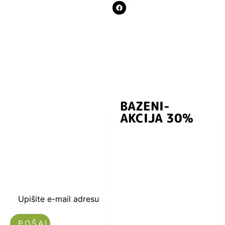
BAZENI-
Prijavite se i
AKCIJA 30%
preuzmite
kuponski kod
dobrodošlice od
-5% i budite u
toku sa novostima
i popustima.
Upišite e-mail adresu