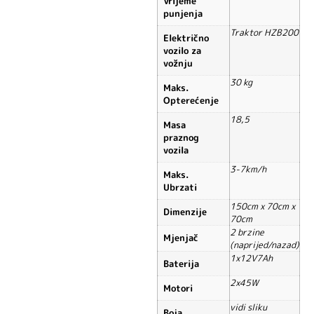
Vrijeme
punjenja
Traktor HZB200
Električno
vozilo za
vožnju
30 kg
Maks.
Opterećenje
18,5
Masa
praznog
vozila
3-7km/h
Maks.
Ubrzati
150cm x 70cm x
Dimenzije
70cm
2 brzine
Mjenjač
(naprijed/nazad)
1x12V7Ah
Baterija
2x45W
Motori
vidi sliku
Boja