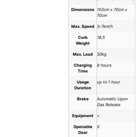
Dimensions
150cm x 70cm x
70cm
Max. Speed
3-7km/h
Curb
18,5
Weight
Max. Load
30kg
Charging
8 hours
Time
Usage
up to 1 hour
Duration
Brake
Automatic Upon
Gas Release
Equipment
+
Openable
X
Door