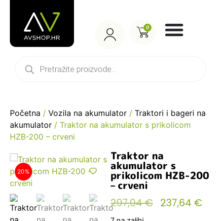
0
Početna
/
Vozila na akumulator
/
Traktori i bageri na
akumulator
/ Traktor na akumulator s prikolicom
HZB-200 – crveni
Traktor na
akumulator s
20%
prikolicom HZB-200
– crveni
297,04
€
237,64
€
7 na zalihi