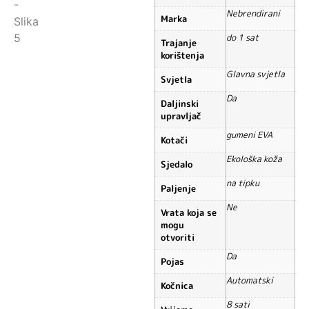
Nebrendirani
Marka
do 1 sat
Trajanje
korištenja
Glavna svjetla
Svjetla
Da
Daljinski
upravljač
gumeni EVA
Kotači
Ekološka koža
Sjedalo
na tipku
Paljenje
Ne
Vrata koja se
mogu
otvoriti
Da
Pojas
Automatski
Kočnica
8 sati