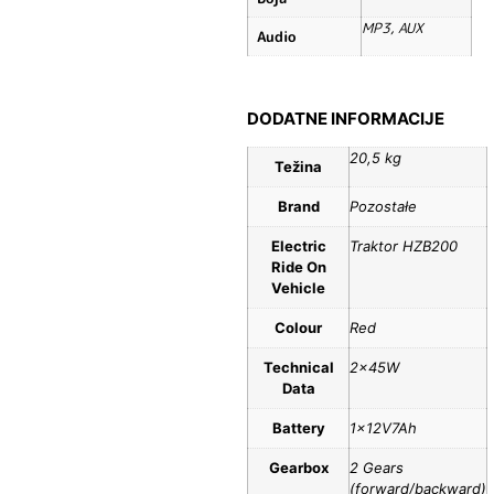
MP3, AUX
Audio
DODATNE INFORMACIJE
20,5 kg
Težina
Brand
Pozostałe
Electric
Traktor HZB200
Ride On
Vehicle
Colour
Red
Technical
2x45W
Data
Battery
1x12V7Ah
Gearbox
2 Gears
(forward/backward)