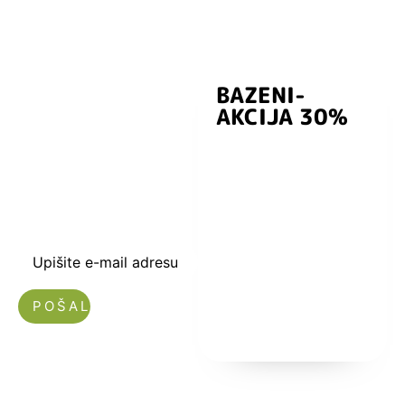
BAZENI-
Prijavite se i
AKCIJA 30%
preuzmite
kuponski kod
dobrodošlice od
-5% i budite u
toku sa novostima
i popustima.
Upišite e-mail adresu
Nećemo vam slati spam!