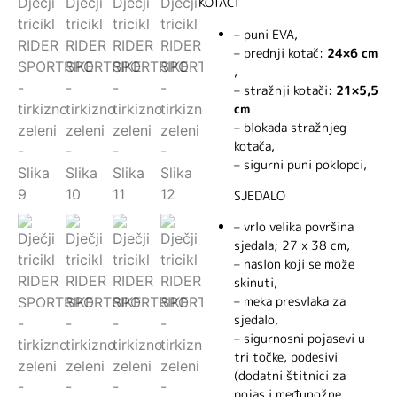
KOTAČI
– puni EVA,
– prednji kotač:
24×6 cm
,
– stražnji kotači:
21×5,5
cm
– blokada stražnjeg
kotača,
– sigurni puni poklopci,
SJEDALO
– vrlo velika površina
sjedala; 27 x 38 cm,
– naslon koji se može
skinuti,
– meka presvlaka za
sjedalo,
– sigurnosni pojasevi u
tri točke, podesivi
(dodatni štitnici za
pojas i međunožne