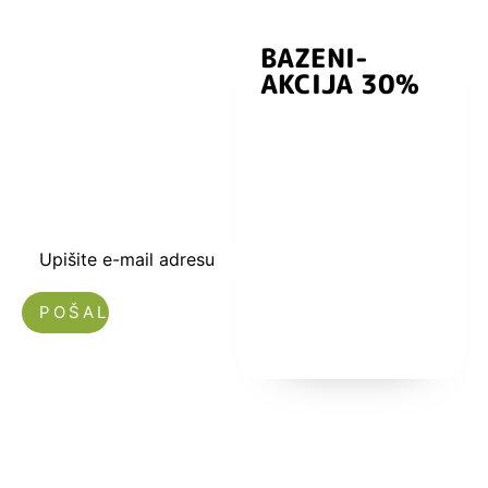
BAZENI-
Prijavite se i
AKCIJA 30%
preuzmite
kuponski kod
dobrodošlice od
-5% i budite u
toku sa novostima
i popustima.
Upišite e-mail adresu
Nećemo vam slati spam!