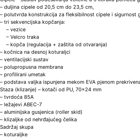
– duljina cipele od 20,5 cm do 23,5 cm,
– polutvrda konstrukcija za fleksibilnost cipele i sigurnost 
– tri sekvencijska kopčanja:
– vezice
– Velcro traka
– kopča (regulacija + zaštita od otvaranja)
– kočnica na desnoj koturaljci
– ventilacijski sustav
– polupropusna membrana
– profilirani umetak
– podstava valjka ispunjena mekom EVA pjenom prekrivena 
Staza (klizanje) – kotači od PU, 70×24 mm
– tvrdoća 85A
– ležajevi ABEC-7
– aluminijska gusjenica (roller skid)
– klizaljke od nehrđajućeg čelika
Sadržaj skupa
– koturaljke