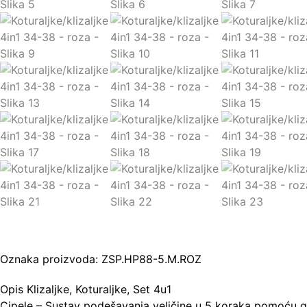
Oznaka proizvoda: ZSP.HP88-5.M.ROZ
Opis Klizaljke, Koturaljke, Set 4u1
Cipele – Sustav podešavanja veličine u 5 koraka pomoću