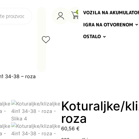
VOZILA NA AKUMULATO
0
IGRA NA OTVORENOM
OSTALO
in1 34-38 – roza
Koturaljke/kl
roza
60,56
€