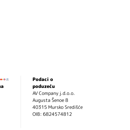
Podaci o
ma
poduzeću
AV Company j.d.o.o.
Augusta Šenoe 8
40315 Mursko Središće
OIB: 6824574812