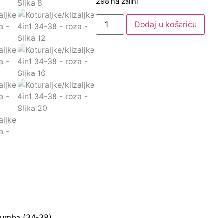
298 na zalihi
Dodaj u košaricu
 gumba (34-38)