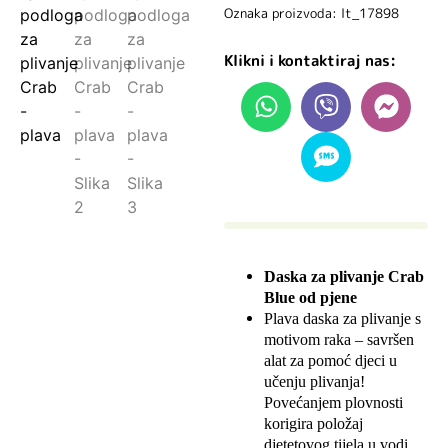
Oznaka proizvoda: lt_17898
Klikni i kontaktiraj nas:
Daska za plivanje Crab
Blue od pjene
Plava daska za plivanje s
motivom raka – savršen
alat za pomoć djeci u
učenju plivanja!
Povećanjem plovnosti
korigira položaj
djetetovog tijela u vodi,