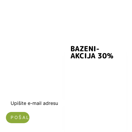
BAZENI-
Prijavite se i
AKCIJA 30%
preuzmite
kuponski kod
dobrodošlice od
-5% i budite u
toku sa novostima
i popustima.
Upišite e-mail adresu
Nećemo vam slati spam!