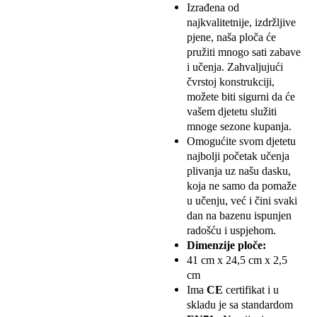
Izrađena od
najkvalitetnije, izdržljive
pjene, naša ploča će
pružiti mnogo sati zabave
i učenja. Zahvaljujući
čvrstoj konstrukciji,
možete biti sigurni da će
vašem djetetu služiti
mnoge sezone kupanja.
Omogućite svom djetetu
najbolji početak učenja
plivanja uz našu dasku,
koja ne samo da pomaže
u učenju, već i čini svaki
dan na bazenu ispunjen
radošću i uspjehom.
Dimenzije ploče:
41 cm x 24,5 cm x 2,5
cm
Ima
CE
certifikat i u
skladu je sa standardom