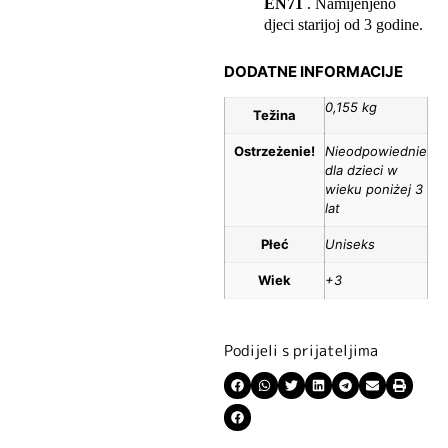
EN71
. Namijenjeno
djeci starijoj od 3 godine.
DODATNE INFORMACIJE
0,155 kg
Težina
Ostrzeżenie!
Nieodpowiednie
dla dzieci w
wieku poniżej 3
lat
Płeć
Uniseks
Wiek
+3
Podijeli s prijateljima