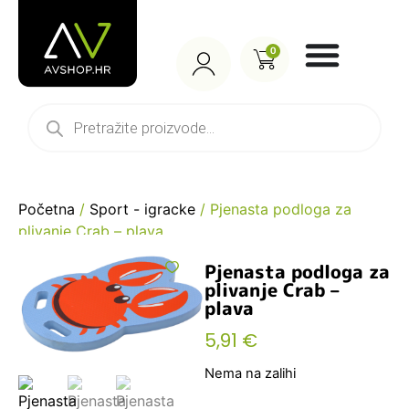
0
Početna
/
Sport - igracke
/ Pjenasta podloga za
plivanje Crab – plava
Pjenasta podloga za
plivanje Crab –
plava
5,91
€
Nema na zalihi