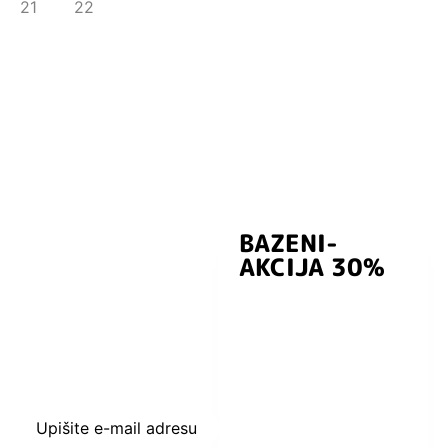
BAZENI-
Prijavite se i
AKCIJA 30%
preuzmite
kuponski kod
dobrodošlice od
-5% i budite u
toku sa novostima
i popustima.
Upišite e-mail adresu