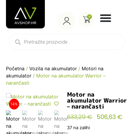
0
Početna
/
Vozila na akumulator
/
Motori na
akumulator
/ Motor na akumulator Warrior –
narančasti
Motor na
akumulator Warrior
14%
– narančasti
633,29
€
506,63
€
37 na zalihi