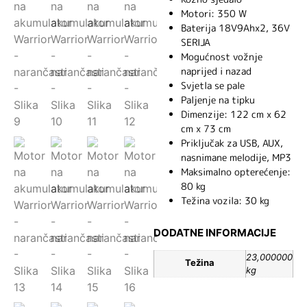
Motori: 350 W
Baterija 18V9Ahx2, 36V
SERIJA
Mogućnost vožnje
naprijed i nazad
Svjetla se pale
Paljenje na tipku
Dimenzije: 122 cm x 62
cm x 73 cm
Priključak za USB, AUX,
nasnimane melodije, MP3
Maksimalno opterećenje:
80 kg
Težina vozila: 30 kg
DODATNE INFORMACIJE
23,000000
Težina
kg