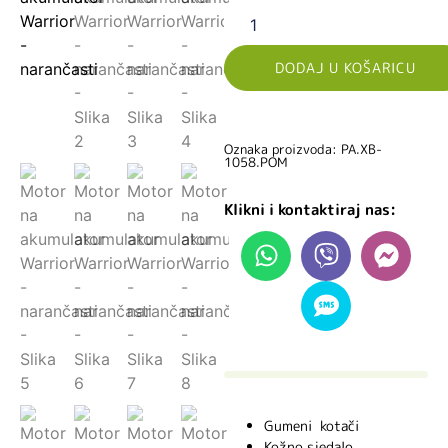
DODAJ U KOŠARICU
Oznaka proizvoda: PA.XB-
1058.POM
Klikni i kontaktiraj nas:
Gumeni kotači
Kožno sjedalo