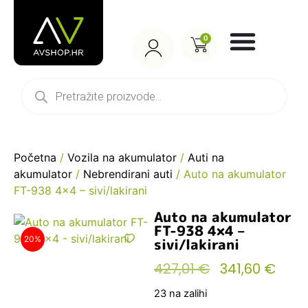
0
Početna
/
Vozila na akumulator
/
Auti na
akumulator
/
Nebrendirani auti
/ Auto na akumulator
FT-938 4×4 – sivi/lakirani
Auto na akumulator
FT-938 4×4 –
20%
sivi/lakirani
427,01
€
341,60
€
23 na zalihi