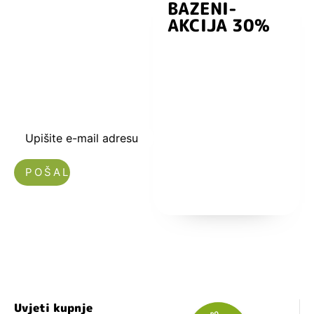
BAZENI-
Prijavite se i
AKCIJA 30%
preuzmite
kuponski kod
dobrodošlice od
-5% i budite u
toku sa novostima
i popustima.
Upišite e-mail adresu
Nećemo vam slati spam!
Uvjeti kupnje