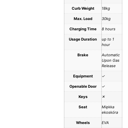
Curb Weight
18kg
Max. Load
30kg
Charging Time
8 hours
Usage Duration
up to 1
hour
Brake
Automatic
Upon Gas
Release
Equipment
✓
Openable Door
✓
Keys
✕
Seat
Miękka
ekoskóra
Wheels
EVA