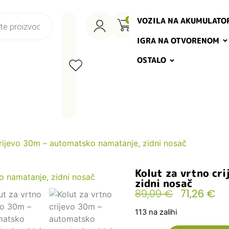
VOZILA NA AKUMULATO
0
IGRA NA OTVORENOM
OSTALO
crijevo 30m – automatsko namatanje, zidni nosač
Kolut za vrtno cr
zidni nosač
89,09
€
71,26
€
113 na zalihi