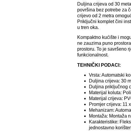
Duljina crijeva od 30 met
površina bez potrebe za č
crijevo od 2 metra omoguć
Priključni komplet čini in
u tren oka.
Kompaktno kućište i mogu
ne zauzima puno prostora
prostoru. To je savršeno rj
funkcionalnost.
TEHNIČKI PODACI:
Vrsta: Automatski kol
Duljina crijeva: 30 
Duljina priključnog c
Materijal koluta: Pol
Materijal crijeva: P
Promjer crijeva: 11
Mehanizam: Automa
Montaža: Montaža n
Karakteristike: Flek
jednostavno korište