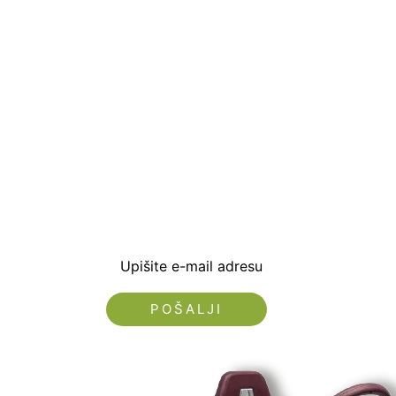
Prijavite se i preuzm
dobrodošlice od -5% i
sa novostima i popus
Upišite e-mail adresu
Nećemo vam slati spam!