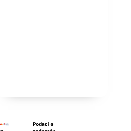
Podaci o
ma
poduzeću