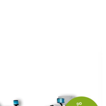
ite kuponski kod
 budite u toku
tima.