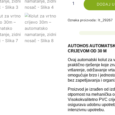
DODAJ U
Oznaka proizvoda: lt_29267
AUTOHOS AUTOMATSKI
CRIJEVOM OD 30 M
Ovaj automatski kolut za v
praktično rješenje koje 
vrtlarenje, održavanje vr
omogućuje brzo i jednosta
bez zapetljavanja i organi
Proizvod je izrađen od izd
otpornost na mehanička o
Visokokvalitetno PVC crije
osigurava udobnu upotrebu 
intenzivnu upotrebu.