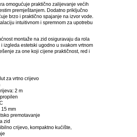
ara omogućuje praktično zalijevanje većih
estim premještanjem. Dodatno priključno
uje brzo i praktično spajanje na izvor vode.
stalaciju intuitivnom i spremnom za upotrebu
ćnost montaže na zid osiguravaju da rola
 i izgleda estetski ugodno u svakom vrtnom
ešenje za one koji cijene praktičnost, red i
ut za vrtno crijevo
m
rijeva: 2 m
ipropilen
VC
 x 15 mm
tsko premotavanje
a zid
sibilno crijevo, kompaktno kućište,
nje