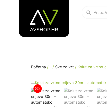
Početna
/
-
/
Sve za vrt
/ Kolut za vrtno 
20%