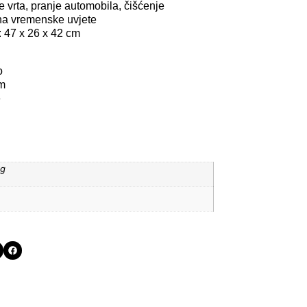
e vrta, pranje automobila, čišćenje
na vremenske uvjete
: 47 x 26 x 42 cm
o
 m
e
kg