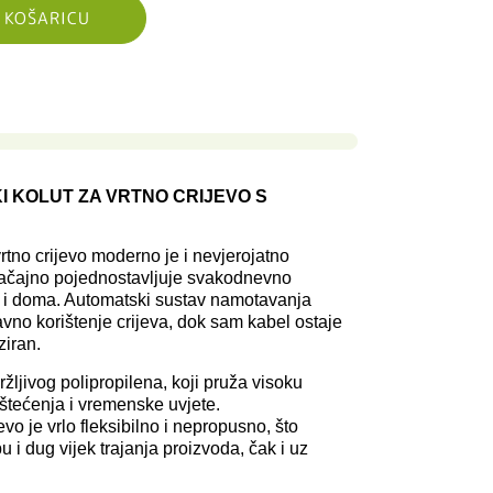
 KOŠARICU
 KOLUT ZA VRTNO CRIJEVO S
rtno crijevo moderno je i nevjerojatno
značajno pojednostavljuje svakodnevno
ta i doma. Automatski sustav namotavanja
vno korištenje crijeva, dok sam kabel ostaje
ziran.
ržljivog polipropilena, koji pruža visoku
štećenja i vremenske uvjete.
vo je vrlo fleksibilno i nepropusno, što
i dug vijek trajanja proizvoda, čak i uz