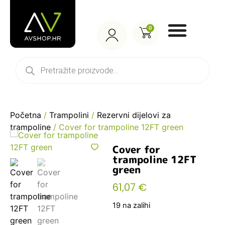
0
Početna
/
Trampolini
/
Rezervni dijelovi za
trampoline
/ Cover for trampoline 12FT green
Cover for
trampoline 12FT
green
61,07
€
19 na zalihi