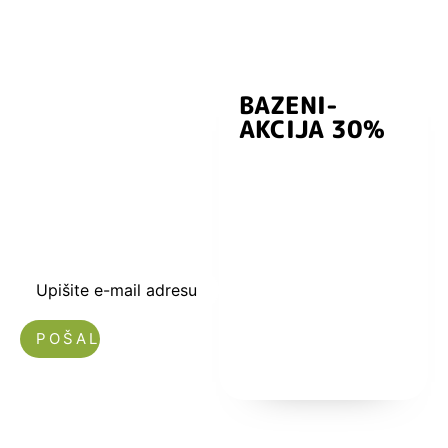
BAZENI-
Prijavite se i
AKCIJA 30%
preuzmite
kuponski kod
dobrodošlice od
-5% i budite u
toku sa novostima
i popustima.
Upišite e-mail adresu
Nećemo vam slati spam!