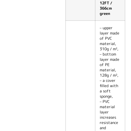
12FT /
366cm
green
– upper
layer made
of PVC
material,
310g / m²,
– bottom
layer made
of PE
material,
128g / m²,
– a cover
filled with
a soft
sponge,
– PVC
material
layer
increases
resistance
and