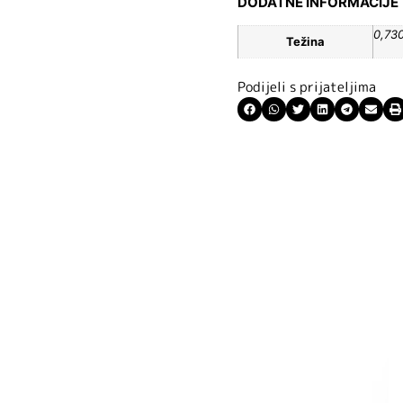
DODATNE INFORMACIJE
0,73
Težina
Podijeli s prijateljima
ite kuponski kod
 budite u toku
tima.