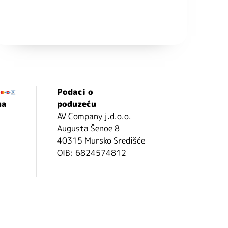
Podaci o
ma
poduzeću
AV Company j.d.o.o.
Augusta Šenoe 8
40315 Mursko Središće
OIB: 6824574812