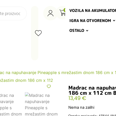
VOZILA NA AKUMULATO
0
IGRA NA OTVORENOM
OSTALO
ac na napuhavanje Pineapple s mrežastim dnom 186 cm x
Madrac na napuha
186 cm x 112 cm 
13,49
€
Nema na zalihi
Oznaka proizvoda: 43644.AN