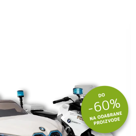
ite kuponski kod
 budite u toku
tima.