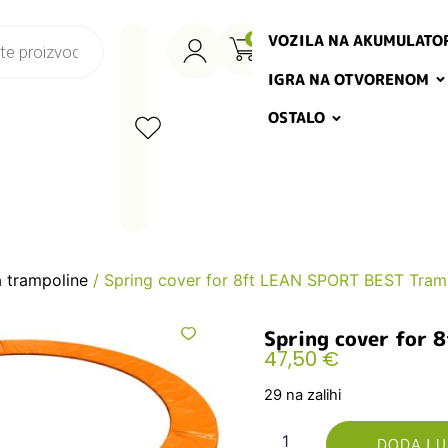
VOZILA NA AKUMULATO
0
IGRA NA OTVORENOM
OSTALO
a trampoline
/ Spring cover for 8ft LEAN SPORT BEST Tram
Spring cover for 
47,50
€
29 na zalihi
DODAJ U