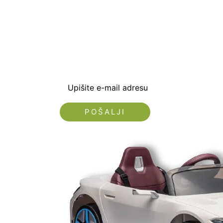
Prijavite se i preuzm
dobrodošlice od -5% i
sa novostima i popus
Upišite e-mail adresu
Nećemo vam slati spam!