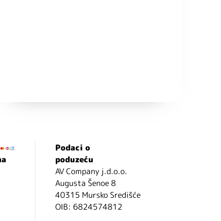
Podaci o
ma
poduzeću
AV Company j.d.o.o.
Augusta Šenoe 8
40315 Mursko Središće
OIB: 6824574812