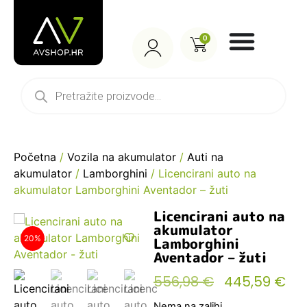
0
Početna
/
Vozila na akumulator
/
Auti na
akumulator
/
Lamborghini
/ Licencirani auto na
akumulator Lamborghini Aventador – žuti
Licencirani auto na
akumulator
20%
Lamborghini
Aventador – žuti
556,98
€
445,59
€
Nema na zalihi