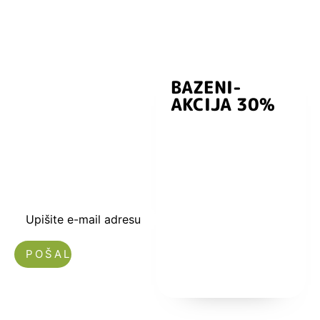
BAZENI-
Prijavite se i
AKCIJA 30%
preuzmite
kuponski kod
dobrodošlice od
-5% i budite u
toku sa novostima
i popustima.
Upišite e-mail adresu
Nećemo vam slati spam!