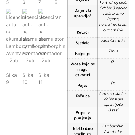
kontrolnoj ploči
Odabir 3 načina
Daljinski
rada brzine
upravljač
(sporo,
normalno, brzo)
gumeni EVA
Kotači
Ekološka koža
Sjedalo
Tipka
Paljenje
Da
Vrata koja se
mogu
otvoriti
Da
Pojas
Automatska i na
Kočnica
daljinskom
upravljaču
8 sati
Vrijeme
punjenja
Lamborghini
Električno
Aventador
vozilo za