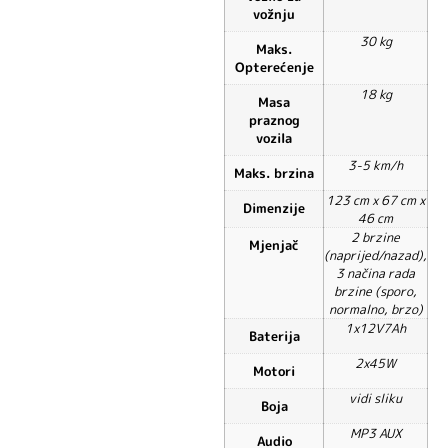
vožnju
30 kg
Maks.
Opterećenje
18 kg
Masa
praznog
vozila
3-5 km/h
Maks. brzina
123 cm x 67 cm x
Dimenzije
46 cm
2 brzine
Mjenjač
(naprijed/nazad),
3 načina rada
brzine (sporo,
normalno, brzo)
1x12V7Ah
Baterija
2x45W
Motori
vidi sliku
Boja
MP3 AUX
Audio