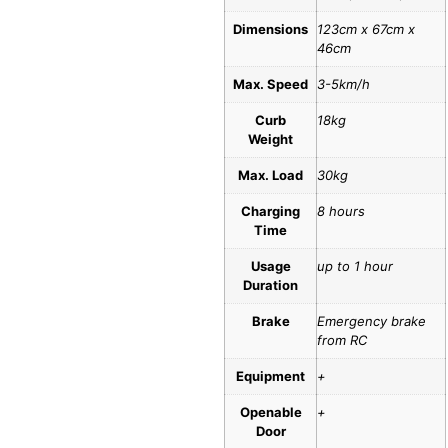
Dimensions
123cm x 67cm x
46cm
Max. Speed
3-5km/h
Curb
18kg
Weight
Max. Load
30kg
Charging
8 hours
Time
Usage
up to 1 hour
Duration
Brake
Emergency brake
from RC
Equipment
+
Openable
+
Door