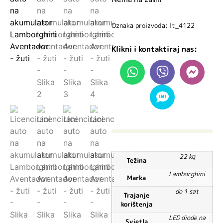
Oznaka proizvoda: lt_4122
Klikni i kontaktiraj nas:
22 kg
Težina
Lamborghini
Marka
do 1 sat
Trajanje
korištenja
LED diode na
Svjetla