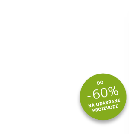
ite kuponski kod
 budite u toku
tima.