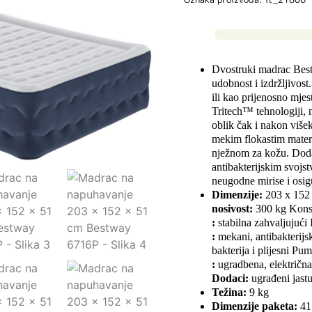
Dvostruki madrac Bestw
udobnost i izdržljivos
ili kao prijenosno mje
Tritech™ tehnologiji, 
oblik čak i nakon više
mekim flokastim mater
nježnom za kožu. Do
antibakterijskim svojstv
neugodne mirise i osig
Dimenzije:
203 x 152
nosivost:
300 kg
Konst
:
stabilna zahvaljujući
:
mekani, antibakterij
bakterija i plijesni
Pum
:
ugradbena, električn
Dodaci:
ugrađeni jast
Težina:
9 kg
Dimenzije paketa:
41