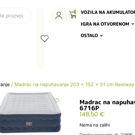
VOZILA NA AKUMULATO
0
IGRA NA OTVORENOM
OSTALO
anje
/ Madrac na napuhavanje 203 x 152 x 51 cm Bestway
Madrac na napuha
6716P
148,50
€
Nema na zalihi
Oznaka proizvoda: lt_21806