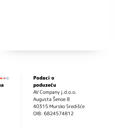
Podaci o
ma
poduzeću
AV Company j.d.o.o.
Augusta Šenoe 8
40315 Mursko Središće
OIB: 6824574812