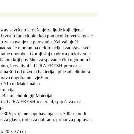
ay savršeno je rješenje za ljude koji cijene
t. Izvrsno funkcionira kao pomoćni krevet za goste
sto za spavanje na putovanju. Zahvaljujući
madrac je otporan na deformacije i zadržava svoj
kratne uporabe.
Gornji sloj madraca prekriven je
ijalom koji površinu za spavanje čini ugodnom i
datno, inovativni ULTRA FRESH premaz s
ima štiti od razvoja bakterija i plijesni, eliminira
urava dugotrajnu svježinu.
 x 51 cm
Maksimalna
rukcija
 I-Beam tehnologiji
Materijal
ski ULTRA FRESH materijal, sprječava rast
pa
a 230V; vrijeme napuhavanja cca. 300 sekundi
uk za glavu, torba za pohranu, pribor za popravak
 x 20 x 37 cm