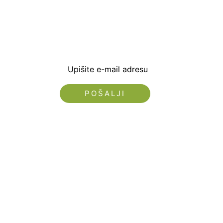
Prijavite se i preuzm
dobrodošlice od -5% i
sa novostima i popus
Upišite e-mail adresu
Nećemo vam slati spam!