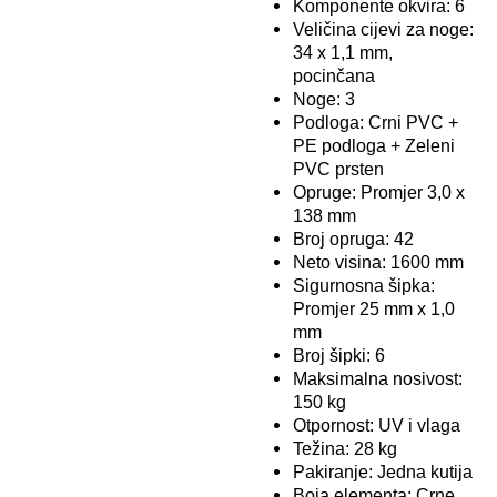
Komponente okvira: 6
Veličina cijevi za noge:
34 x 1,1 mm,
pocinčana
Noge: 3
Podloga: Crni PVC +
PE podloga + Zeleni
PVC prsten
Opruge: Promjer 3,0 x
138 mm
Broj opruga: 42
Neto visina: 1600 mm
Sigurnosna šipka:
Promjer 25 mm x 1,0
mm
Broj šipki: 6
Maksimalna nosivost:
150 kg
Otpornost: UV i vlaga
Težina: 28 kg
Pakiranje: Jedna kutija
Boja elementa: Crne