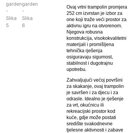
Ovaj vrtni trampolin promjera
252 cm izvrstan je izbor za
one koji traže veći prostor za
aktivnu igru ​​na otvorenom.
Njegova robusna
konstrukcija, visokokvalitetni
materijali i promišljena
tehnička rješenja
osiguravaju sigurnost,
stabilnost i dugotrajnu
upotrebu.
Zahvaljujući većoj površini
za skakanje, ovaj trampolin
je savršen i za djecu i za
odrasle. Idealno je rješenje
za vrt, okućnicu ili
rekreacijski prostor kod
kuće, gdje može postati
središte svakodnevne
tjelesne aktivnosti i zabave