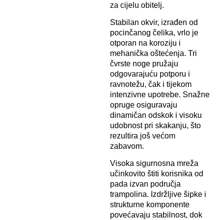
za cijelu obitelj.
Stabilan okvir, izrađen od
pocinčanog čelika, vrlo je
otporan na koroziju i
mehanička oštećenja. Tri
čvrste noge pružaju
odgovarajuću potporu i
ravnotežu, čak i tijekom
intenzivne upotrebe. Snažne
opruge osiguravaju
dinamičan odskok i visoku
udobnost pri skakanju, što
rezultira još većom
zabavom.
Visoka sigurnosna mreža
učinkovito štiti korisnika od
pada izvan područja
trampolina. Izdržljive šipke i
strukturne komponente
povećavaju stabilnost, dok