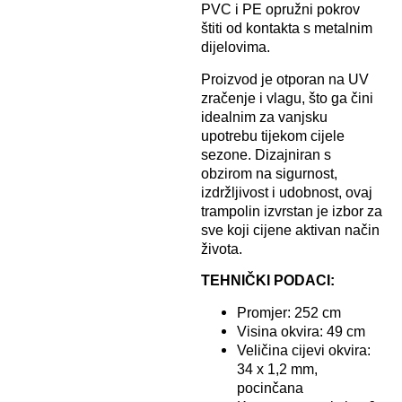
PVC i PE opružni pokrov
štiti od kontakta s metalnim
dijelovima.
Proizvod je otporan na UV
zračenje i vlagu, što ga čini
idealnim za vanjsku
upotrebu tijekom cijele
sezone. Dizajniran s
obzirom na sigurnost,
izdržljivost i udobnost, ovaj
trampolin izvrstan je izbor za
sve koji cijene aktivan način
života.
TEHNIČKI PODACI:
Promjer: 252 cm
Visina okvira: 49 cm
Veličina cijevi okvira:
34 x 1,2 mm,
pocinčana