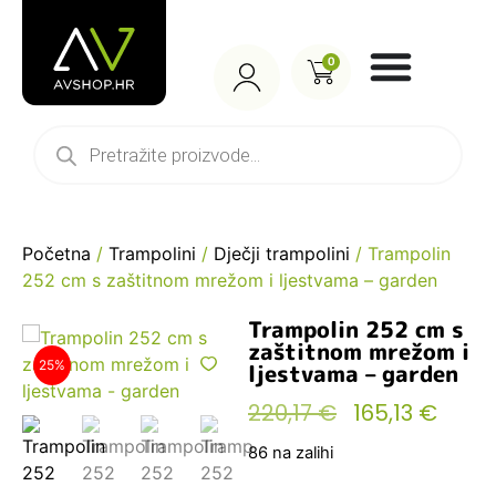
0
Početna
/
Trampolini
/
Dječji trampolini
/ Trampolin
252 cm s zaštitnom mrežom i ljestvama – garden
Trampolin 252 cm s
zaštitnom mrežom i
25%
ljestvama – garden
220,17
€
165,13
€
86 na zalihi