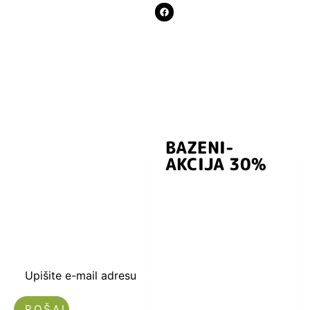
BAZENI-
Prijavite se i
AKCIJA 30%
preuzmite
kuponski kod
dobrodošlice od
-5% i budite u
toku sa novostima
i popustima.
Upišite e-mail adresu