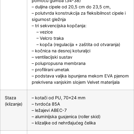
pomoću gumba (34-38)
– duljina cipele od 20,5 cm do 23,5 cm,
– polutvrda konstrukcija za fleksibilnost cipele i
sigurnost gležnja
– tri sekvencijska kopčanja:
– vezice
– Velcro traka
– kopča (regulacija + zaštita od otvaranja)
– kočnica na desnoj koturaljci
– ventilacijski sustav
– polupropusna membrana
– profilirani umetak
– podstava valjka ispunjena mekom EVA pjenom
prekrivena vanjskim slojem Velvet materijala
Staza
– kotači od PU, 70×24 mm
(klizanje)
– tvrdoća 85A
– ležajevi ABEC-7
– aluminijska gusjenica (roller skid)
– klizaljke od nehrđajućeg čelika