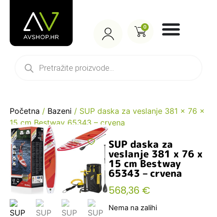
0
Početna
/
Bazeni
/ SUP daska za veslanje 381 x 76 x
15 cm Bestway 65343 – crvena
SUP daska za
veslanje 381 x 76 x
15 cm Bestway
65343 – crvena
568,36
€
Nema na zalihi