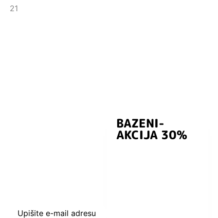
BAZENI-
Prijavite se i
AKCIJA 30%
preuzmite
kuponski kod
dobrodošlice od
-5% i budite u
toku sa novostima
i popustima.
Upišite e-mail adresu