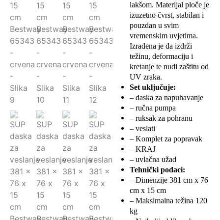
lakšom. Materijal ploče je
izuzetno čvrst, stabilan i
pouzdan u svim
vremenskim uvjetima.
Izrađena je da izdrži
težinu, deformaciju i
kretanje te nudi zaštitu od
UV zraka.
Set uključuje:
– daska za napuhavanje
– ručna pumpa
– ruksak za pohranu
– veslati
– Komplet za popravak
– KRAJ
– uvlačna užad
Tehnički podaci:
– Dimenzije 381 cm x 76
cm x 15 cm
– Maksimalna težina 120
kg