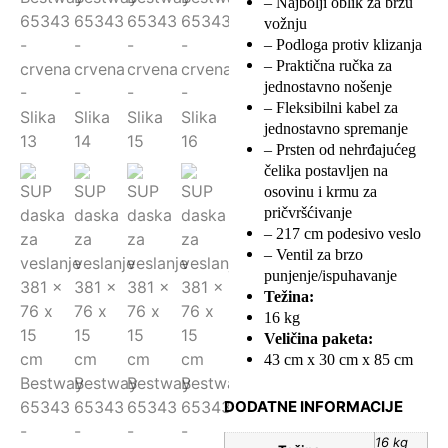
– Najbolji oblik za brzu
vožnju
– Podloga protiv klizanja
– Praktična ručka za
jednostavno nošenje
– Fleksibilni kabel za
jednostavno spremanje
– Prsten od nehrđajućeg
čelika postavljen na
osovinu i krmu za
pričvršćivanje
– 217 cm podesivo veslo
– Ventil za brzo
punjenje/ispuhavanje
Težina:
16 kg
Veličina paketa:
43 cm x 30 cm x 85 cm
DODATNE INFORMACIJE
16 kg