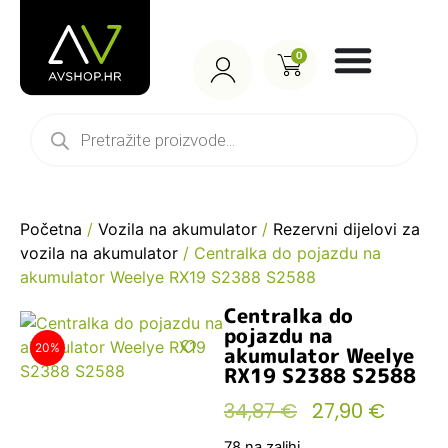
0
Početna
/
Vozila na akumulator
/
Rezervni dijelovi za
vozila na akumulator
/ Centralka do pojazdu na
akumulator Weelye RX19 S2388 S2588
Centralka do
pojazdu na
20%
akumulator Weelye
RX19 S2388 S2588
34,87
€
27,90
€
78 na zalihi