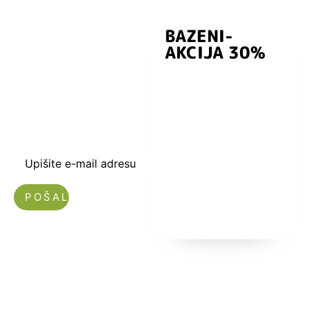
BAZENI-
Prijavite se i
AKCIJA 30%
preuzmite
kuponski kod
dobrodošlice od
-5% i budite u
toku sa novostima
i popustima.
Upišite e-mail adresu
Nećemo vam slati spam!