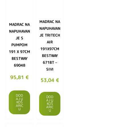
MADRAC NA
MADRAC NA
NAPUHAVAN
NAPUHAVAN
JE TRITECH
JE S
AIR
PUMPOM
191X97CM
191 X 97CM
BESTWAY
BESTWAY
671BT –
69048
SIVI
95,81
€
53,04
€
DOD
DOD
AJ U
AJ U
KOŠ
KOŠ
ARIC
ARIC
U
U