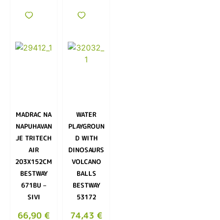
MADRAC NA
WATER
NAPUHAVAN
PLAYGROUN
JE TRITECH
D WITH
AIR
DINOSAURS
203X152CM
VOLCANO
BESTWAY
BALLS
671BU –
BESTWAY
SIVI
53172
66,90
€
74,43
€