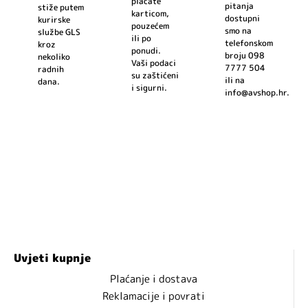
plaćate
pitanja
stiže putem
karticom,
dostupni
kurirske
pouzećem
smo na
službe GLS
ili po
telefonskom
kroz
ponudi.
broju 098
nekoliko
Vaši podaci
7777 504
radnih
su zaštićeni
ili na
dana.
i sigurni.
info@avshop.hr.
Uvjeti kupnje
Plaćanje i dostava
Reklamacije i povrati