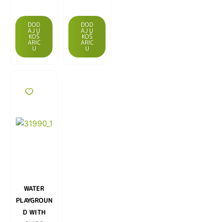
DOD
DOD
AJ U
AJ U
KOŠ
KOŠ
ARIC
ARIC
U
U
WATER
PLAYGROUN
D WITH