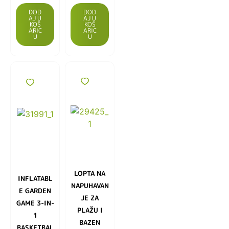
DOD
DOD
AJ U
AJ U
KOŠ
KOŠ
ARIC
ARIC
U
U
LOPTA NA
INFLATABL
NAPUHAVAN
E GARDEN
JE ZA
GAME 3-IN-
PLAŽU I
1
BAZEN
BASKETBAL