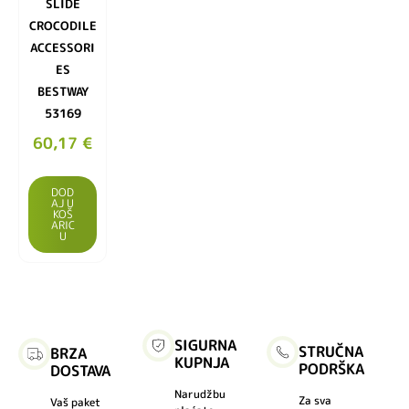
SLIDE
CROCODILE
ACCESSORI
ES
BESTWAY
53169
60,17
€
DOD
AJ U
KOŠ
ARIC
U
SIGURNA
STRUČNA
BRZA
KUPNJA
PODRŠKA
DOSTAVA
Narudžbu
Za sva
Vaš paket