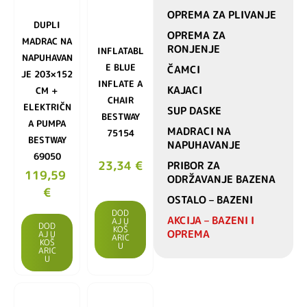
OPREMA ZA PLIVANJE
DUPLI
OPREMA ZA
MADRAC NA
RONJENJE
INFLATABL
NAPUHAVAN
E BLUE
ČAMCI
JE 203×152
INFLATE A
KAJACI
CM +
CHAIR
ELEKTRIČN
SUP DASKE
BESTWAY
A PUMPA
MADRACI NA
75154
BESTWAY
NAPUHAVANJE
69050
23,34
€
PRIBOR ZA
119,59
ODRŽAVANJE BAZENA
€
OSTALO – BAZENI
DOD
AKCIJA – BAZENI I
AJ U
DOD
KOŠ
OPREMA
AJ U
ARIC
KOŠ
U
ARIC
U