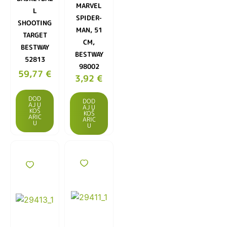
MARVEL
L
SPIDER-
SHOOTING
MAN, 51
TARGET
CM,
BESTWAY
BESTWAY
52813
98002
59,77
€
3,92
€
DOD
DOD
AJ U
AJ U
KOŠ
KOŠ
ARIC
ARIC
U
U