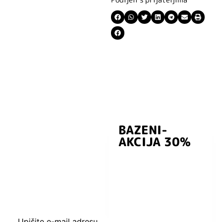
BAZENI-
Prijavite se i
AKCIJA 30%
preuzmite
kuponski kod
dobrodošlice od
-5% i budite u
toku sa novostima
i popustima.
Upišite e-mail adresu