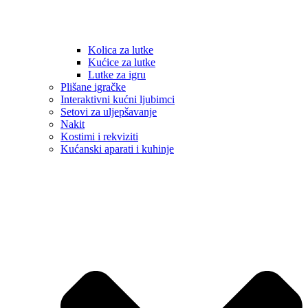
Kolica za lutke
Kućice za lutke
Lutke za igru
Plišane igračke
Interaktivni kućni ljubimci
Setovi za uljepšavanje
Nakit
Kostimi i rekviziti
Kućanski aparati i kuhinje