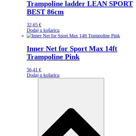
297,04 €.
Trampoline ladder LEAN SPORT
BEST 86cm
32,65
€
Dodaj u košaricu
Inner Net for Sport Max 14ft
Trampoline Pink
56,41
€
Dodaj u košaricu