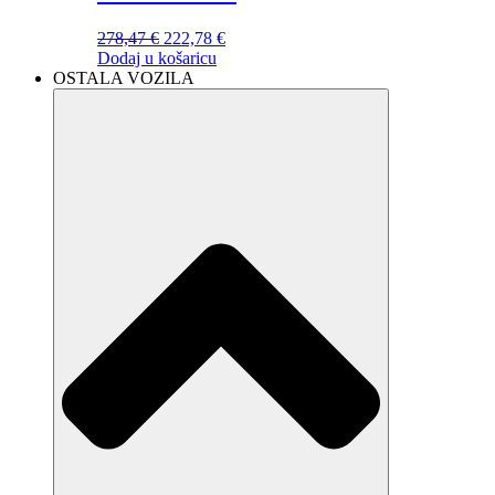
Izvorna
Trenutna
278,47
€
222,78
€
cijena
cijena
Dodaj u košaricu
bila
je:
OSTALA VOZILA
je:
222,78 €.
278,47 €.