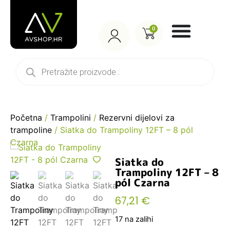
0
Početna
/
Trampolini
/
Rezervni dijelovi za
trampoline
/ Siatka do Trampoliny 12FT – 8 pól
Czarna
Siatka do
Trampoliny 12FT – 8
pól Czarna
67,21
€
17 na zalihi