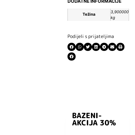
DODATNE INFORMACIJE
3,900000
Težina
kg
Podijeli s prijateljima
BAZENI-
Prijavite se i
AKCIJA 30%
preuzmite
kuponski kod