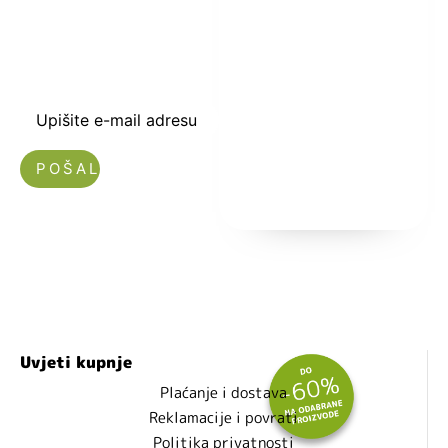
dobrodošlice od
-5% i budite u
toku sa novostima
i popustima.
Upišite e-mail adresu
Nećemo vam slati spam!
Uvjeti kupnje
Plaćanje i dostava
Reklamacije i povrati
Politika privatnosti