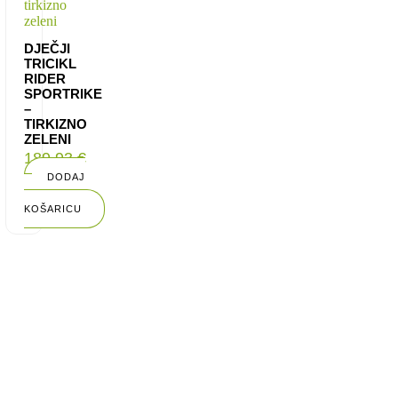
DJEČJI
TRICIKL
RIDER
SPORTRIKE
–
TIRKIZNO
ZELENI
189,93
€
DODAJ
U
KOŠARICU