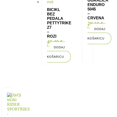
GURALICA
ENDURO
5045
BICIKL
–
BEZ
CRVENA
PEDALA
PETTYTRIKE
28,19
€
Z7
DODAJ
–
U
ROZI
KOŠARICU
40,48
€
DODAJ
U
KOŠARICU