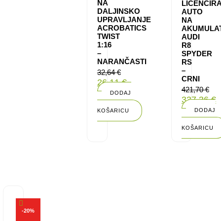
NA
LICENCIRA
DALJINSKO
AUTO
UPRAVLJANJE
NA
ACROBATICS
AKUMULA
TWIST
AUDI
1:16
R8
–
SPYDER
NARANČASTI
RS
–
32,64
€
CRNI
26,11
€
421,70
€
DODAJ
337,36
€
U
DODAJ
KOŠARICU
U
KOŠARICU
-
20
%