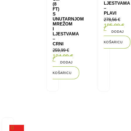
LJESTVAMA
(8
–
FT)
PLAVI
S
UNUTARNJOM
278,56
€
MREŽOM
195,00
€
I
DODAJ
LJESTVAMA
U
–
KOŠARICU
CRNI
259,99
€
194,99
€
DODAJ
U
KOŠARICU