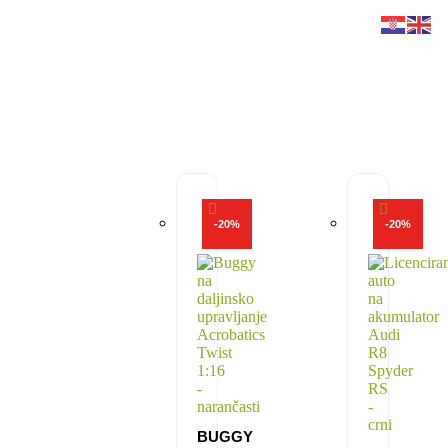
-
20
%
-
20
%
BUGGY