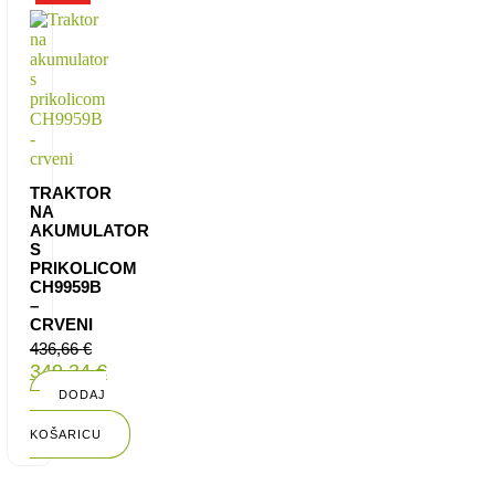
TRAKTOR
NA
AKUMULATOR
S
PRIKOLICOM
CH9959B
–
CRVENI
436,66
€
349,34
€
DODAJ
U
KOŠARICU