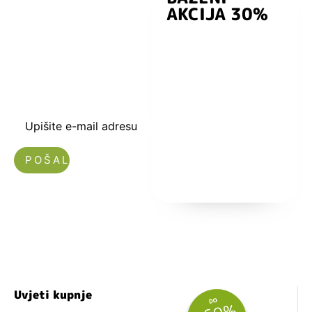
AKCIJA 30%
preuzmite
kuponski kod
dobrodošlice od
-5% i budite u
toku sa novostima
i popustima.
Upišite e-mail adresu
Nećemo vam slati spam!
Uvjeti kupnje