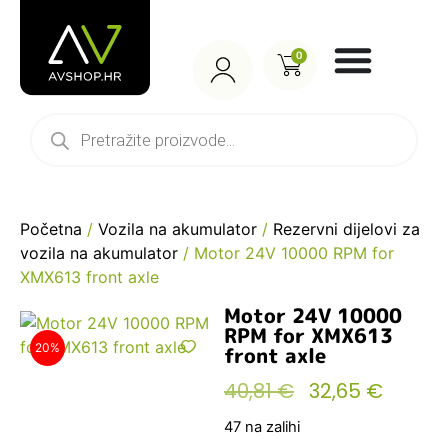
0
Početna
/
Vozila na akumulator
/
Rezervni dijelovi za
vozila na akumulator
/ Motor 24V 10000 RPM for
XMX613 front axle
Motor 24V 10000
RPM for XMX613
20%
front axle
40,81
€
32,65
€
47 na zalihi