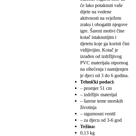
će lako potaknuti vaše
dijete na vodene
aktivnosti na svježem
zraku i obogatiti njegove
igre. Šareni motivi čine
kotač istaknutijim i
djetetu koje ga koristi čini
vidljivijim. Kotač je
izrađen od izdržljivog
PVC materijala otpornog
na oštećenja i namijenjen
je djeci od 3 do 6 godina.
Tehnički podaci:
– promjer 51 cm
– izdržljiv materijal
– šarene teme morskih
životinja
– sigurnosni ventil
– za djecu od 3-6 god
Težina:
0,13 kg