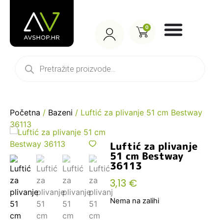
0
Početna
/
Bazeni
/ Luftić za plivanje 51 cm Bestway
36113
Luftić za plivanje
51 cm Bestway
36113
3,13
€
Nema na zalihi