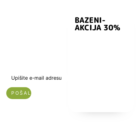
BAZENI-
Prijavite se i
AKCIJA 30%
preuzmite
kuponski kod
dobrodošlice od
-5% i budite u
toku sa novostima
i popustima.
Upišite e-mail adresu
Nećemo vam slati spam!