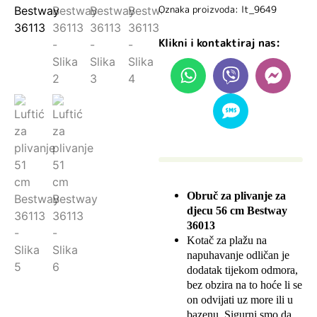
Oznaka proizvoda: lt_9649
Klikni i kontaktiraj nas:
Obruč za plivanje za
djecu 56 cm Bestway
36013
Kotač za plažu na
napuhavanje odličan je
dodatak tijekom odmora,
bez obzira na to hoće li se
on odvijati uz more ili u
bazenu. Sigurni smo da