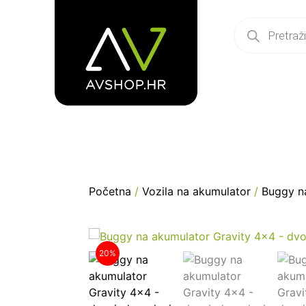
Početna
/
Vozila na akumulator
/
Buggy n
20%