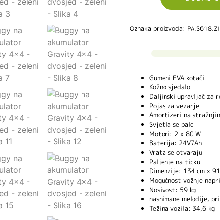
Oznaka proizvoda: PA.S618.Z
Gumeni EVA kotači
Kožno sjedalo
Daljinski upravljač za r
Pojas za vezanje
Amortizeri na stražnji
Svjetla se pale
Motori: 2 x 80 W
Baterija: 24V7Ah
Vrata se otvaraju
Paljenje na tipku
Dimenzije: 134 cm x 91
Mogućnost vožnje napri
Nosivost: 59 kg
nasnimane melodije, pr
Težina vozila: 34,6 kg