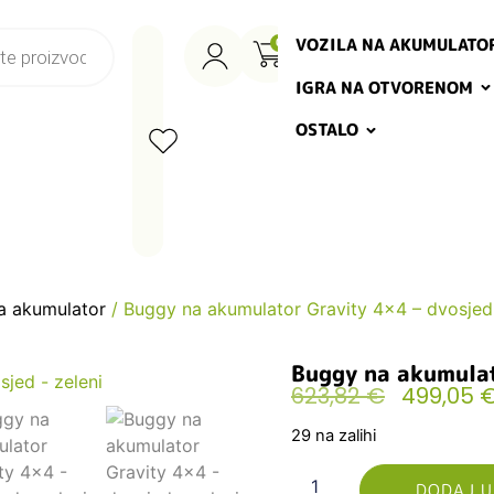
VOZILA NA AKUMULATO
0
IGRA NA OTVORENOM
OSTALO
a akumulator
/ Buggy na akumulator Gravity 4×4 – dvosjed 
Buggy na akumulat
623,82
€
499,05
29 na zalihi
DODAJ U