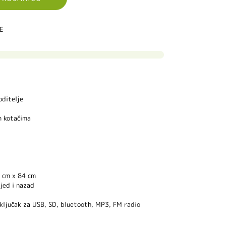
IE
oditelje
m kotačima
 cm x 84 cm
jed i nazad
iključak za USB, SD, bluetooth, MP3, FM radio