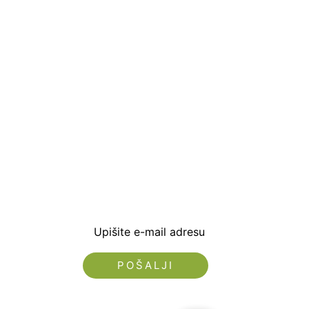
Prijavite se i preuzm
dobrodošlice od -5% i
sa novostima i popus
Upišite e-mail adresu
Nećemo vam slati spam!