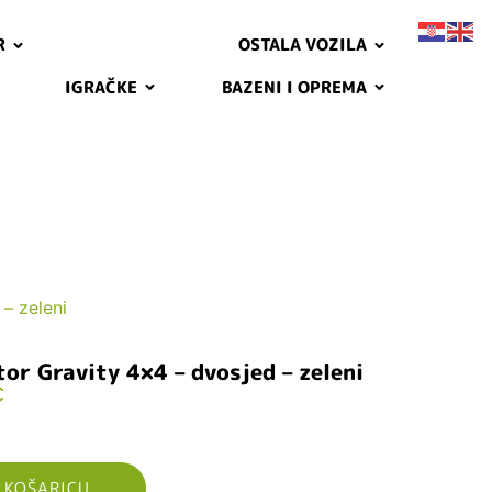
R
OSTALA VOZILA
IGRAČKE
BAZENI I OPREMA
– zeleni
or Gravity 4×4 – dvosjed – zeleni
€
 KOŠARICU