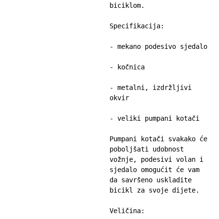
biciklom.

Specifikacija:

- mekano podesivo sjedalo

- kočnica

- metalni, izdržljivi 
okvir

- veliki pumpani kotači

Pumpani kotači svakako će 
poboljšati udobnost 
vožnje, podesivi volan i 
sjedalo omogućit će vam 
da savršeno uskladite 
bicikl za svoje dijete.

Veličina:
