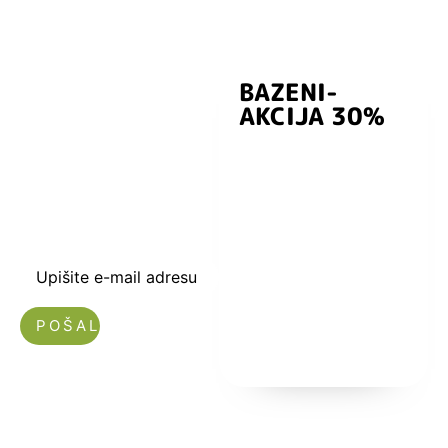
BAZENI-
Prijavite se i
AKCIJA 30%
preuzmite
kuponski kod
dobrodošlice od
-5% i budite u
toku sa novostima
i popustima.
Upišite e-mail adresu
Nećemo vam slati spam!