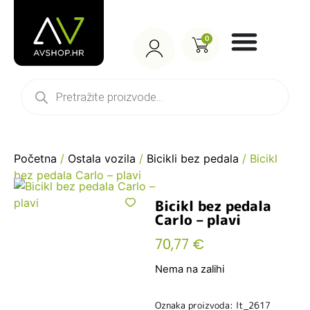
0
Početna
/
Ostala vozila
/
Bicikli bez pedala
/ Bicikl
bez pedala Carlo – plavi
Bicikl bez pedala
Carlo – plavi
70,77
€
Nema na zalihi
Oznaka proizvoda: lt_2617