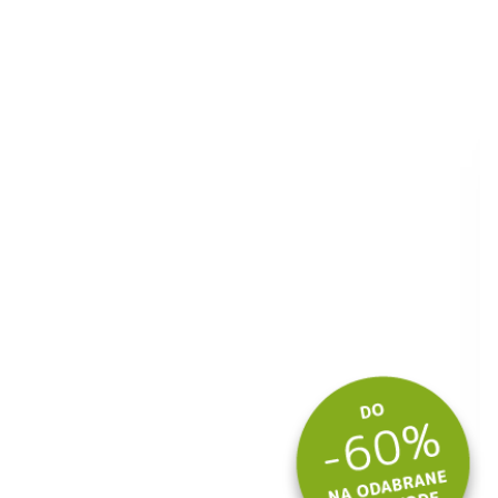
ite kuponski kod
 budite u toku
tima.