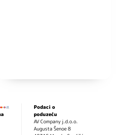
Podaci o
ma
poduzeću
AV Company j.d.o.o.
Augusta Šenoe 8