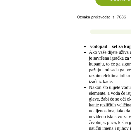
Oznaka proizvoda: lt_7086
vodopad – set za ku
Ako vaše dijete uživa 
je savršena igračka za 
kupanju, to će ga sigu
pažnju i od sada ga po
raznim efektima toliko 
izaći iz kade.
Nakon što ulijete vodu
elemente, a voda će ist
glave, žabi će se oči o
kante različitih veličin
udaljenostima, tako da 
neviđeno iskustvo za va
životinja: ptica, kišna 
naučiti imena i njihov 