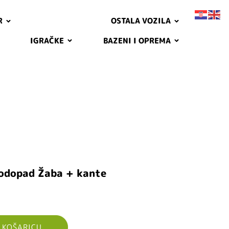
R
OSTALA VOZILA
IGRAČKE
BAZENI I OPREMA
vodopad Žaba + kante
 KOŠARICU