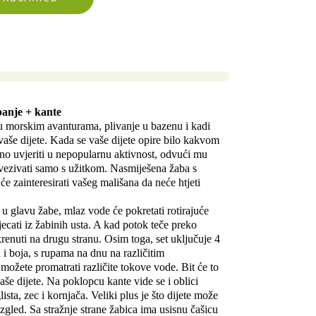
panje + kante
u morskim avanturama, plivanje u bazenu i kadi
vaše dijete. Kada se vaše dijete opire bilo kakvom
rno uvjeriti u nepopularnu aktivnost, odvući mu
vezivati ​​samo s užitkom. Nasmiješena žaba s
će zainteresirati vašeg mališana da neće htjeti
 u glavu žabe, mlaz vode će pokretati rotirajuće
jecati iz žabinih usta. A kad potok teče preko
krenuti na drugu stranu. Osim toga, set uključuje 4
a i boja, s rupama na dnu na različitim
možete promatrati različite tokove vode. Bit će to
še dijete. Na poklopcu kante vide se i oblici
glista, zec i kornjača. Veliki plus je što dijete može
izgled. Sa stražnje strane žabica ima usisnu čašicu