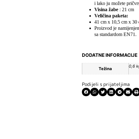
i lako ju možete pričvrs
Visina žabe
: 21 cm
Veličina paketa:
41 cm x 10,5 cm x 30
Proizvod je namijenjen 
sa standardom EN71.
DODATNE INFORMACIJE
0,6 k
Težina
Podijeli s prijateljima