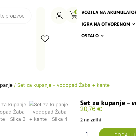
VOZILA NA AKUMULATO
0
IGRA NA OTVORENOM
OSTALO
upanje
/ Set za kupanje – vodopad Žaba + kante
Set za kupanje – 
20,76
€
2 na zalihi
DODAJ U