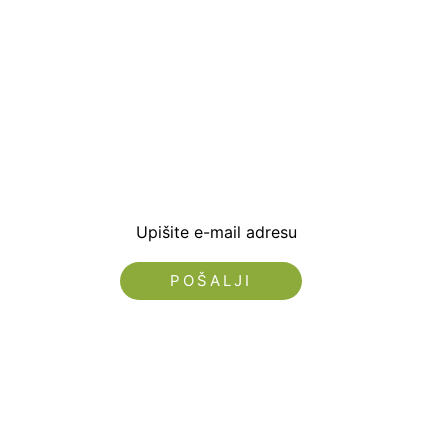
Prijavite se i preuzm
dobrodošlice od -5% i
sa novostima i popus
Upišite e-mail adresu
Nećemo vam slati spam!