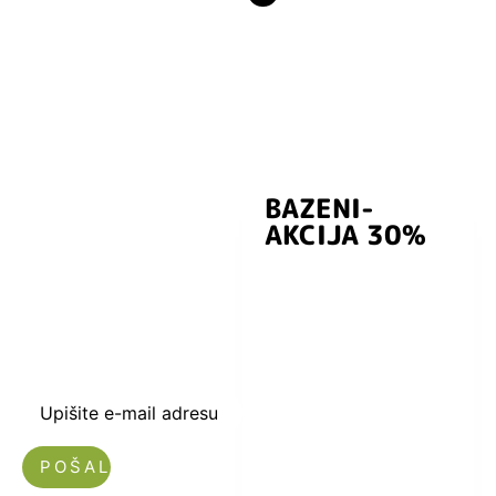
BAZENI-
Prijavite se i
AKCIJA 30%
preuzmite
kuponski kod
dobrodošlice od
-5% i budite u
toku sa novostima
i popustima.
Upišite e-mail adresu