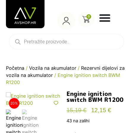
0
Početna
/
Vozila na akumulator
/
Rezervni dijelovi za
vozila na akumulator
/ Engine ignition switch BWM
R1200
Engine ignition
switch BWM R1200
20%
15,19
€
12,15
€
43 na zalihi