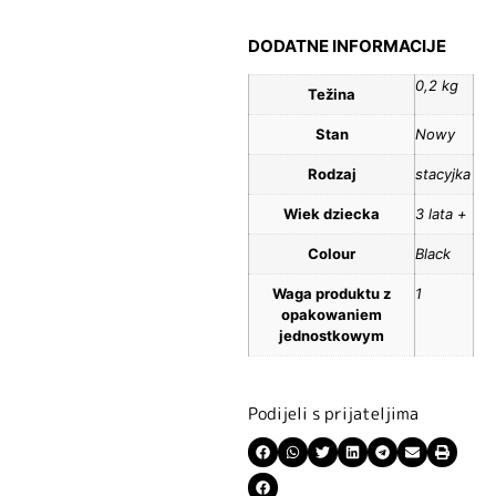
DODATNE INFORMACIJE
0,2 kg
Težina
Stan
Nowy
Rodzaj
stacyjka
Wiek dziecka
3 lata +
Colour
Black
Waga produktu z
1
opakowaniem
jednostkowym
Podijeli s prijateljima