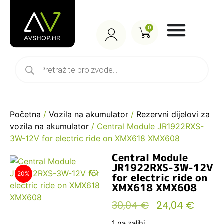
0
Početna
/
Vozila na akumulator
/
Rezervni dijelovi za
vozila na akumulator
/ Central Module JR1922RXS-
3W-12V for electric ride on XMX618 XMX608
Central Module
JR1922RXS-3W-12V
20%
for electric ride on
XMX618 XMX608
30,04
€
24,04
€
1 na zalihi