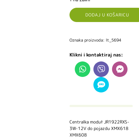
DODAJ U KOŠARICU
Oznaka proizvoda: lt_5694
Klikni i kontaktiraj nas:
Centralka moduł JR1922RXS-
3W-12V do pojazdu XMX618
XMX608