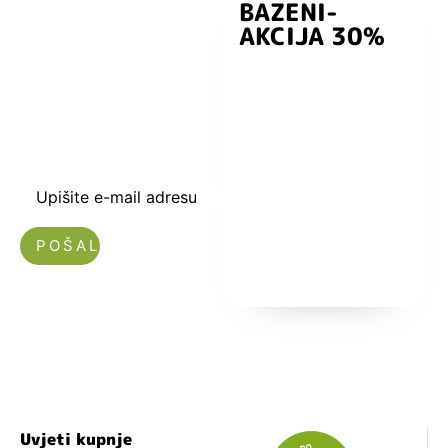
BAZENI-
Prijavite se i
AKCIJA 30%
preuzmite
kuponski kod
dobrodošlice od
-5% i budite u
toku sa novostima
i popustima.
Upišite e-mail adresu
Nećemo vam slati spam!
Uvjeti kupnje