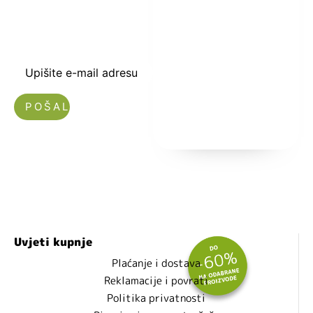
-5% i budite u
toku sa novostima
i popustima.
Upišite e-mail adresu
Nećemo vam slati spam!
Uvjeti kupnje
Plaćanje i dostava
Reklamacije i povrati
Politika privatnosti