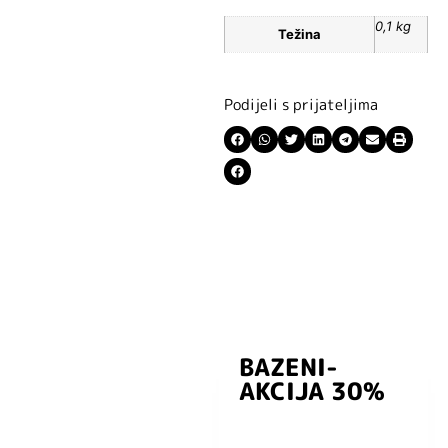
0,1 kg
Težina
Podijeli s prijateljima
BAZENI-
Prijavite se i
AKCIJA 30%
preuzmite
kuponski kod
dobrodošlice od