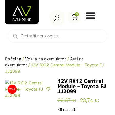
0
Početna
/
Vozila na akumulator
/
Auti na
akumulator
/ 12V RX12 Central Module – Toyota FJ
JJ2099
12V RX12 Central
Module – Toyota FJ
20%
JJ2099
29,67
€
23,74
€
49 na zalihi