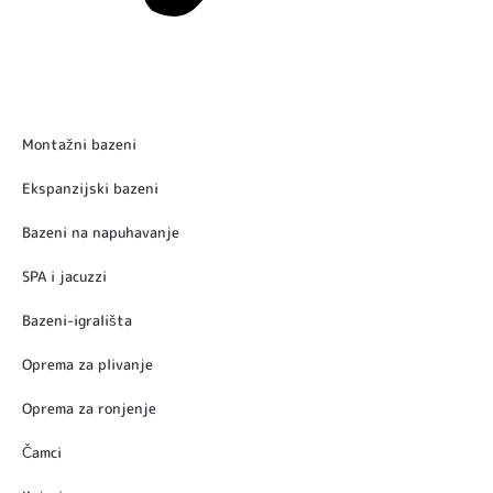
Montažni bazeni
Ekspanzijski bazeni
Bazeni na napuhavanje
SPA i jacuzzi
Bazeni-igrališta
Oprema za plivanje
Oprema za ronjenje
Čamci