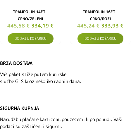
TRAMPOLIN 14FT –
TRAMPOLIN 16FT –
CRNO/ZELENI
CRNO/ROZI
445,58
€
334,19
€
445,24
€
333,93
€
DODAJ U KOŠARICU
DODAJ U KOŠARICU
BRZA DOSTAVA
Vaš paket stiže putem kurirske
službe GLS kroz nekoliko radnih dana.
SIGURNA KUPNJA
Narudžbu plaćate karticom, pouzećem ili po ponudi. Vaši
podaci su zaštićeni i sigurni.