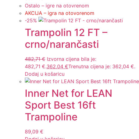
Ostalo – igre na otovrenom
AKCIJA – igra na otovorenom
-
25
%
Trampolin 12 FT –
crno/narančasti
482,71
€
Izvorna cijena bila je:
482,71 €.
362,04
€
Trenutna cijena je: 362,04 €.
Dodaj u košaricu
Inner Net for LEAN
Sport Best 16ft
Trampoline
89,09
€
Dodaj u košaricu