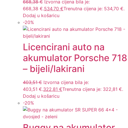
668,38
€
Izvorna cijena bila je:
668,38 €.
534,70
€
Trenutna cijena je: 534,70 €.
Dodaj u košaricu
-
20
%
Licencirani auto na
akumulator Porsche 718
– bijeli/lakirani
403,51
€
Izvorna cijena bila je:
403,51 €.
322,81
€
Trenutna cijena je: 322,81 €.
Dodaj u košaricu
-
20
%
Buggy na akumulator