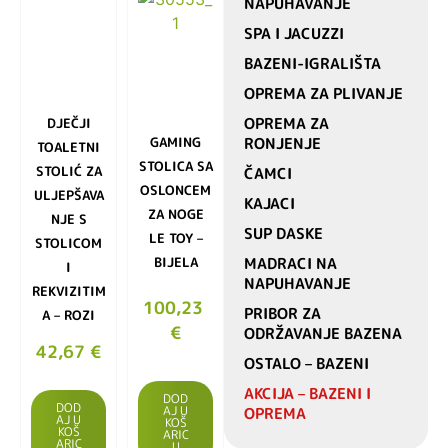
NAPUHAVANJE
SPA I JACUZZI
BAZENI-IGRALIŠTA
OPREMA ZA PLIVANJE
OPREMA ZA
DJEČJI
GAMING
RONJENJE
TOALETNI
STOLICA SA
STOLIĆ ZA
ČAMCI
OSLONCEM
ULJEPŠAVA
KAJACI
ZA NOGE
NJE S
SUP DASKE
LE TOY –
STOLICOM
BIJELA
MADRACI NA
I
NAPUHAVANJE
REKVIZITIM
100,23
PRIBOR ZA
A – ROZI
€
ODRŽAVANJE BAZENA
42,67
€
OSTALO – BAZENI
AKCIJA – BAZENI I
DOD
DOD
AJ U
OPREMA
AJ U
KOŠ
KOŠ
ARIC
ARIC
U