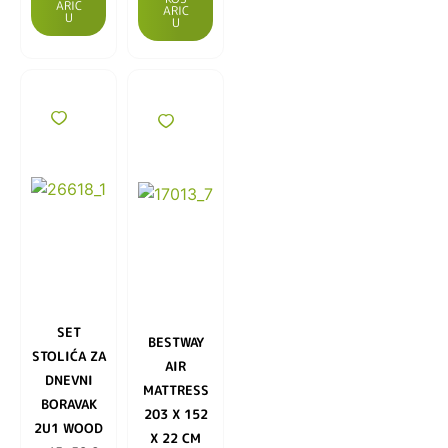
ARIC
ARIC
U
U
SET
BESTWAY
STOLIĆA ZA
AIR
DNEVNI
MATTRESS
BORAVAK
203 X 152
2U1 WOOD
X 22 CM