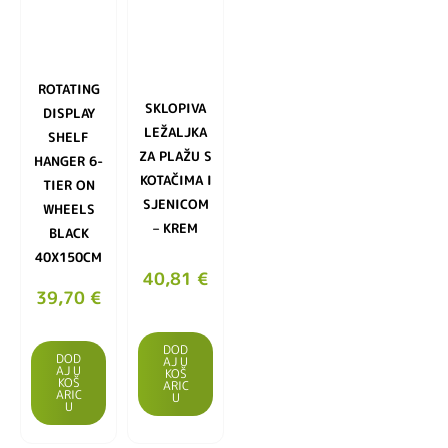
ROTATING
SKLOPIVA
DISPLAY
LEŽALJKA
SHELF
ZA PLAŽU S
HANGER 6-
KOTAČIMA I
TIER ON
SJENICOM
WHEELS
– KREM
BLACK
40X150CM
40,81
€
39,70
€
DOD
DOD
AJ U
AJ U
KOŠ
KOŠ
ARIC
ARIC
U
U