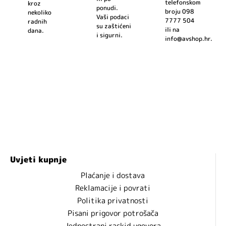
telefonskom
kroz
ponudi.
broju 098
nekoliko
Vaši podaci
7777 504
radnih
su zaštićeni
ili na
dana.
i sigurni.
info@avshop.hr.
Uvjeti kupnje
Plaćanje i dostava
Reklamacije i povrati
Politika privatnosti
Pisani prigovor potrošača
Jednostrani raskid ugovora