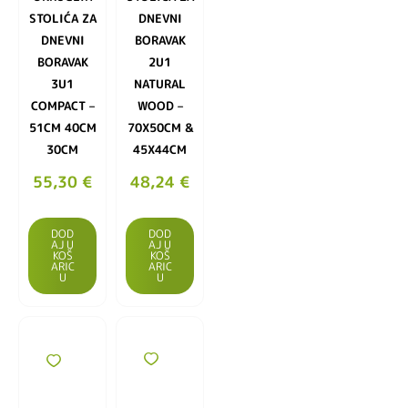
STOLIĆA ZA
DNEVNI
DNEVNI
BORAVAK
BORAVAK
2U1
3U1
NATURAL
COMPACT –
WOOD –
51CM 40CM
70X50CM &
30CM
45X44CM
55,30
€
48,24
€
DOD
DOD
AJ U
AJ U
KOŠ
KOŠ
ARIC
ARIC
U
U