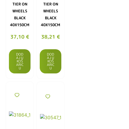
TIER ON
TIER ON
WHEELS
WHEELS
BLACK
BLACK
40X150CM
40X150CM
37,10
€
38,21
€
DOD
DOD
AJ U
AJ U
KOŠ
KOŠ
ARIC
ARIC
U
U