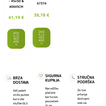
– 45×50 &
67374
40X45CM
38,78
€
41,19
€
DOD
DOD
AJ U
AJ U
KOŠ
KOŠ
ARIC
ARIC
U
U
SIGURNA
STRUČNA
BRZA
KUPNJA
PODRŠKA
DOSTAVA
Narudžbu
Za sva
Vaš paket
plaćate
pitanja
stiže putem
karticom,
dostupni
kurirske
pouzećem
smo na
službe GLS
ili po