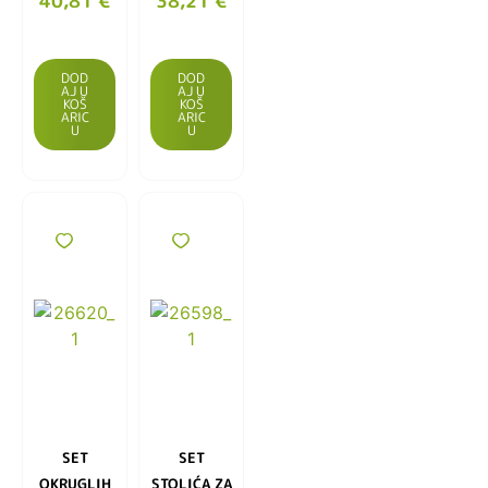
40,81
€
38,21
€
DOD
DOD
AJ U
AJ U
KOŠ
KOŠ
ARIC
ARIC
U
U
SET
SET
OKRUGLIH
STOLIĆA ZA