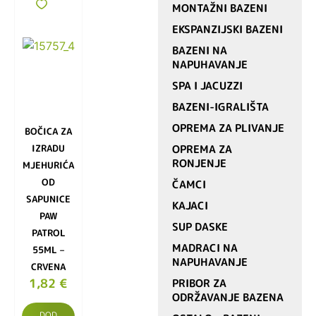
MONTAŽNI BAZENI
EKSPANZIJSKI BAZENI
BAZENI NA
NAPUHAVANJE
SPA I JACUZZI
BAZENI-IGRALIŠTA
OPREMA ZA PLIVANJE
BOČICA ZA
IZRADU
OPREMA ZA
RONJENJE
MJEHURIĆA
OD
ČAMCI
SAPUNICE
KAJACI
PAW
SUP DASKE
PATROL
MADRACI NA
55ML –
NAPUHAVANJE
CRVENA
1,82
€
PRIBOR ZA
ODRŽAVANJE BAZENA
DOD