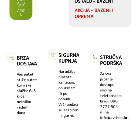
OSTALO – BAZENI
AJ U
KOŠ
AKCIJA – BAZENI I
ARIC
U
OPREMA
SIGURNA
STRUČNA
BRZA
KUPNJA
PODRŠKA
DOSTAVA
Narudžbu
Za sva
Vaš paket
plaćate
pitanja
stiže putem
karticom,
dostupni
kurirske
pouzećem
smo na
službe GLS
ili po
telefonskom
kroz
ponudi.
broju 098
nekoliko
Vaši podaci
7777 504
radnih
su zaštićeni
ili na
dana.
i sigurni.
info@avshop.hr.