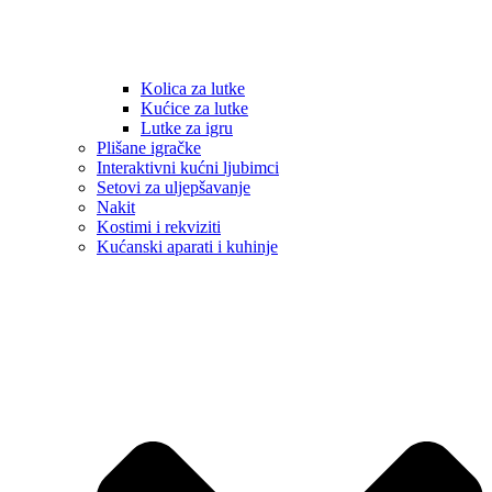
Kolica za lutke
Kućice za lutke
Lutke za igru
Plišane igračke
Interaktivni kućni ljubimci
Setovi za uljepšavanje
Nakit
Kostimi i rekviziti
Kućanski aparati i kuhinje