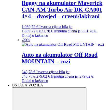
Buggy na akumulator Maverick
CAN-AM Turbo Air DK-CA001
4×4 – dvosjed – crveni/lakirani
1.039,72
€
Izvorna cijena bila je:
1.039,72 €.
831,78
€
Trenutna cijena je: 831,78 €.
Dodaj u košaricu
-
20
%
Auto na akumulator Off Road
MOUNTAIN – rozi
348,78
€
Izvorna cijena bila je:
348,78 €.
279,02
€
Trenutna cijena je: 279,02 €.
Dodaj u košaricu
OSTALA VOZILA