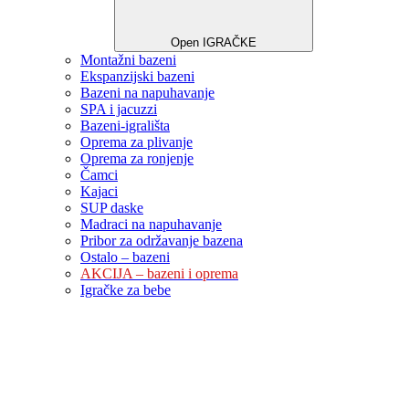
Open IGRAČKE
Montažni bazeni
Ekspanzijski bazeni
Bazeni na napuhavanje
SPA i jacuzzi
Bazeni-igrališta
Oprema za plivanje
Oprema za ronjenje
Čamci
Kajaci
SUP daske
Madraci na napuhavanje
Pribor za održavanje bazena
Ostalo – bazeni
AKCIJA – bazeni i oprema
Igračke za bebe