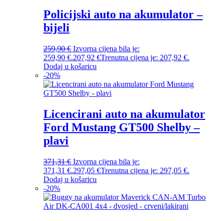
Policijski auto na akumulator –
bijeli
259,90
€
Izvorna cijena bila je:
259,90 €.
207,92
€
Trenutna cijena je: 207,92 €.
Dodaj u košaricu
-
20
%
Licencirani auto na akumulator
Ford Mustang GT500 Shelby –
plavi
371,31
€
Izvorna cijena bila je:
371,31 €.
297,05
€
Trenutna cijena je: 297,05 €.
Dodaj u košaricu
-
20
%