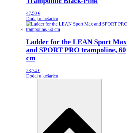
Trampoline Black-Pink
47,50
€
Dodaj u košaricu
Ladder for the LEAN Sport Max
and SPORT PRO trampoline, 60
cm
23,74
€
Dodaj u košaricu