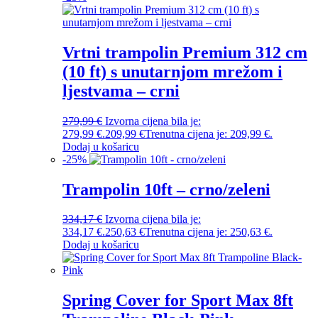
Vrtni trampolin Premium 312 cm
(10 ft) s unutarnjom mrežom i
ljestvama – crni
279,99
€
Izvorna cijena bila je:
279,99 €.
209,99
€
Trenutna cijena je: 209,99 €.
Dodaj u košaricu
-
25
%
Trampolin 10ft – crno/zeleni
334,17
€
Izvorna cijena bila je:
334,17 €.
250,63
€
Trenutna cijena je: 250,63 €.
Dodaj u košaricu
Spring Cover for Sport Max 8ft