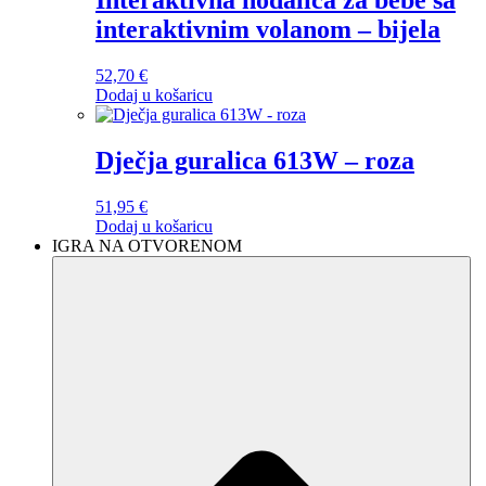
interaktivnim volanom – bijela
52,70
€
Dodaj u košaricu
Dječja guralica 613W – roza
51,95
€
Dodaj u košaricu
IGRA NA OTVORENOM