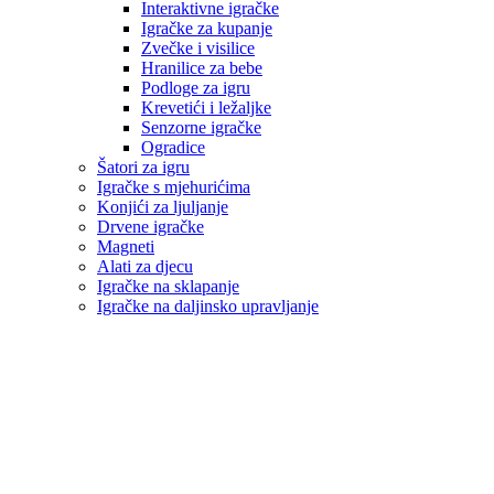
Interaktivne igračke
Igračke za kupanje
Zvečke i visilice
Hranilice za bebe
Podloge za igru
Krevetići i ležaljke
Senzorne igračke
Ogradice
Šatori za igru
Igračke s mjehurićima
Konjići za ljuljanje
Drvene igračke
Magneti
Alati za djecu
Igračke na sklapanje
Igračke na daljinsko upravljanje