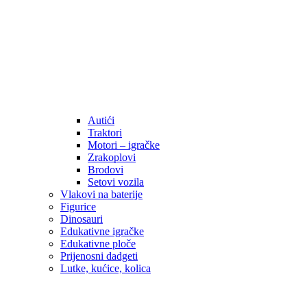
Autići
Traktori
Motori – igračke
Zrakoplovi
Brodovi
Setovi vozila
Vlakovi na baterije
Figurice
Dinosauri
Edukativne igračke
Edukativne ploče
Prijenosni dadgeti
Lutke, kućice, kolica