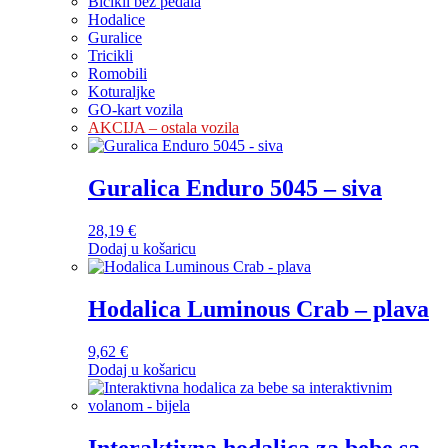
Bicikli bez pedala
Hodalice
Guralice
Tricikli
Romobili
Koturaljke
GO-kart vozila
AKCIJA – ostala vozila
Guralica Enduro 5045 – siva
28,19
€
Dodaj u košaricu
Hodalica Luminous Crab – plava
9,62
€
Dodaj u košaricu
Interaktivna hodalica za bebe sa