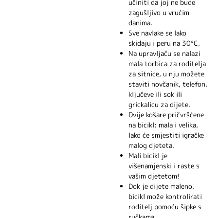
učiniti da joj ne bude
zagušljivo u vrućim
danima.
Sve navlake se lako
skidaju i peru na 30°C.
Na upravljaču se nalazi
mala torbica za roditelja
za sitnice, u nju možete
staviti novčanik, telefon,
ključeve ili sok ili
grickalicu za dijete.
Dvije košare pričvršćene
na bicikl: mala i velika,
lako će smjestiti igračke
malog djeteta.
Mali bicikl je
višenamjenski i raste s
vašim djetetom!
Dok je dijete maleno,
bicikl može kontrolirati
roditelj pomoću šipke s
ručkama.