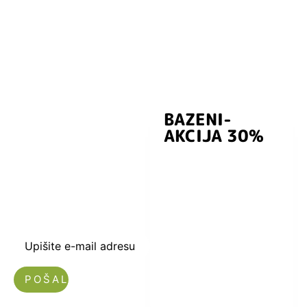
BAZENI-
Prijavite se i
AKCIJA 30%
preuzmite
kuponski kod
dobrodošlice od
-5% i budite u
toku sa novostima
i popustima.
Upišite e-mail adresu
Nećemo vam slati spam!