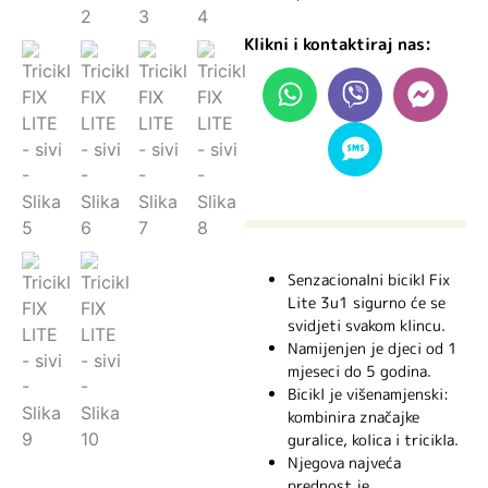
Klikni i kontaktiraj nas:
Senzacionalni bicikl Fix
Lite 3u1 sigurno će se
svidjeti svakom klincu.
Namijenjen je djeci od 1
mjeseci do 5 godina.
Bicikl je višenamjenski:
kombinira značajke
guralice, kolica i tricikla.
Njegova najveća
prednost je