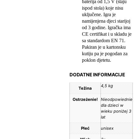
baterija od 1,5 V (staju
ispod stola) koje nisu
uključene. Igra je
namijenjena djeci starijoj
od 3 godine. Igračka ima
CE certifikat i u skladu je
sa standardom EN 71.
Pakiran je u kartonsku
kutiju pa je pogodan za
poklon djetetu.
DODATNE INFORMACIJE
4,5 kg
Težina
Ostrzeżenie!
Nieodpowiednie
dla dzieci w
wieku poniżej 3
lat
Płeć
unisex