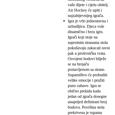
vaše dijete i cijelu obitelj.
Air Hockey će upiti i
najzahtjevnijeg igrača.
Igra je vrlo jednostavna i
uzbudljiva. Djeca vole
dinamičnu i brzu igru.
Igrači koji stoje na
suprotnim stranama stola
pokušavaju zakucati ravni
pak u protivnička vrata.
Osvojeni bodovi bilježe
se na brojaču
postavljenom sa strane.
Suparništvo će probuditi
velike emocije i pružiti
puno zabave. Igra se
obično prekida kada
jedan od igrača dosegne
unaprijed definirani broj
bodova. Površina stola
prekrivena je rupama