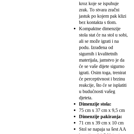
kroz koje se ispuhuje
zrak. To stvara zračni
jastuk po kojem pak klizi
bez kontakta s tlom.
Kompaktne dimenzije
stola stat će na stol u sobi,
ali se može igrati i na
podu. Izrađena od
sigurnih i kvalitetnih
materijala, jamstvo je da
će se vaše dijete sigurno
igrati. Osim toga, trenirat
će perceptivnost i brzinu
reakcije, što će se isplatiti
u budućnosti vašeg
djeteta.
Dimenzije stola:
75 cm x 37 cm x 9,5 cm
Dimenzije pakiranja:
71 cm x 39 cm x 10 cm
Stol se napaja sa šest AA