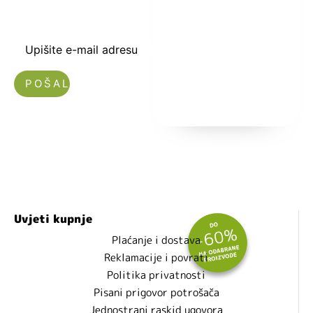
toku sa novostima
i popustima.
Upišite e-mail adresu
Nećemo vam slati spam!
Uvjeti kupnje
Plaćanje i dostava
Reklamacije i povrati
Politika privatnosti
Pisani prigovor potrošača
Jednostrani raskid ugovora