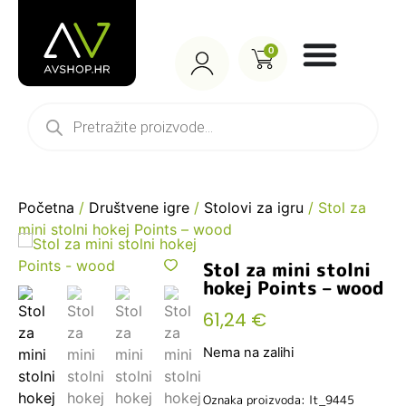
0
Početna
/
Društvene igre
/
Stolovi za igru
/ Stol za
mini stolni hokej Points – wood
Stol za mini stolni
hokej Points – wood
61,24
€
Nema na zalihi
Oznaka proizvoda: lt_9445