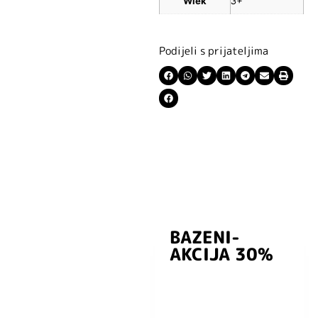
Wiek
3+
Podijeli s prijateljima
BAZENI-
Prijavite se i
AKCIJA 30%
preuzmite
kuponski kod
dobrodošlice od
-5% i budite u